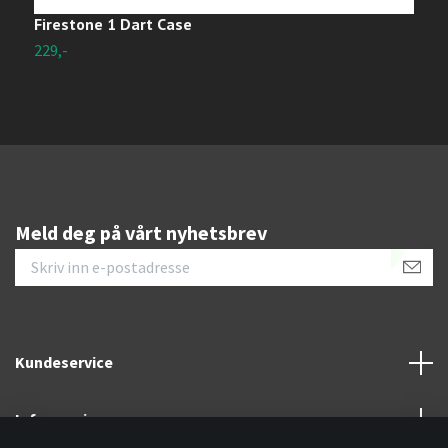
Firestone 1 Dart Case
R
229,-
3
Meld deg på vårt nyhetsbrev
Kundeservice
Informasjon