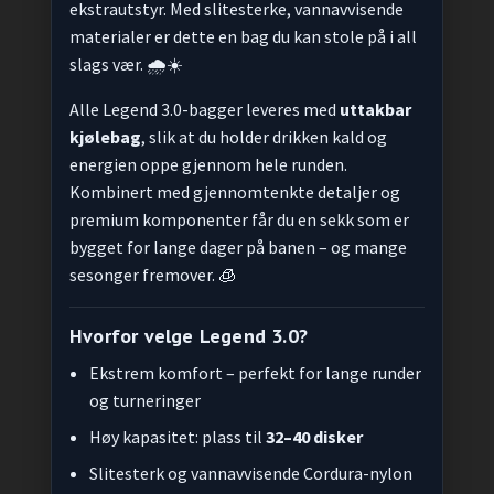
ekstrautstyr. Med slitesterke, vannavvisende
materialer er dette en bag du kan stole på i all
slags vær. 🌧️☀️
Alle Legend 3.0-bagger leveres med
uttakbar
kjølebag
, slik at du holder drikken kald og
energien oppe gjennom hele runden.
Kombinert med gjennomtenkte detaljer og
premium komponenter får du en sekk som er
bygget for lange dager på banen – og mange
sesonger fremover. 🧊
Hvorfor velge Legend 3.0?
Ekstrem komfort – perfekt for lange runder
og turneringer
Høy kapasitet: plass til
32–40 disker
Slitesterk og vannavvisende Cordura-nylon