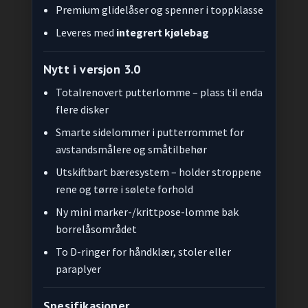
Premium glidelåser og spenner i toppklasse
Leveres med
integrert kjølebag
Nytt i versjon 3.0
Totalrenovert putterlomme – plass til enda
flere disker
Smarte sidelommer i putterrommet for
avstandsmålere og småtilbehør
Utskiftbart bæresystem – holder stroppene
rene og tørre i sølete forhold
Ny mini marker-/krittpose-lomme bak
borrelåsområdet
To D-ringer for håndklær, stoler eller
paraplyer
Spesifikasjoner