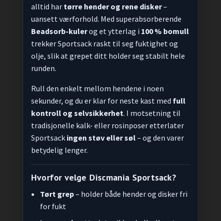
alltid har
tørre hender og rene disker
–
uansett værforhold. Med superabsorberende
Beadsorb-kuler
og et ytterlag i
100 % bomull
trekker Sportsack raskt til seg fuktighet og
olje, slik at grepet ditt holder seg stabilt hele
runden.
Rull den enkelt mellom hendene i noen
sekunder, og du er klar for neste kast med
full
kontroll og selvsikkerhet
. I motsetning til
tradisjonelle kalk- eller rosinposer etterlater
Sportsack
ingen støv eller søl
– og den varer
betydelig lenger.
Hvorfor velge Discmania Sportsack?
Tørt grep
– holder både hender og disker fri
for fukt