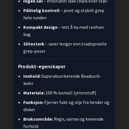
Ingen søl
– etterlater ikke chalk eller støv
Pålitelig kontroll
– jevnt og stabilt grep
hele runden
Kompakt design
– lett å ha med i enhver
bag
Slitesterk
– varer lenger enn tradisjonelle
grep-poser
Produkt-egenskaper
Innhold:
Superabsorberende Beadsorb-
kuler
Materiale:
100 % bomull (ytterstoff)
Funksjon:
Fjerner fukt og olje fra hender og
disker
Bruksområde:
Regn, varme og krevende
forhold