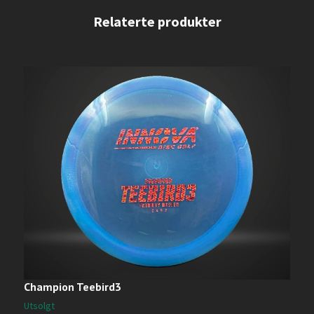
Champion Teebird3
S
Utsolgt
U