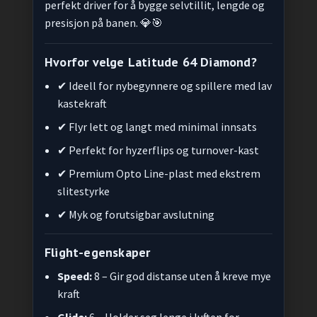
perfekt driver for å bygge selvtillit, lengde og
presisjon på banen. 💎🎯
Hvorfor velge Latitude 64 Diamond?
✔ Ideell for nybegynnere og spillere med lav
kastekraft
✔ Flyr lett og langt med minimal innsats
✔ Perfekt for hyzerflips og turnover-kast
✔ Premium Opto Line-plast med ekstrem
slitestyrke
✔ Myk og forutsigbar avslutning
Flight-egenskaper
Speed:
8 – Gir god distanse uten å kreve mye
kraft
Glide:
6 – Holder seg lenge i luften for