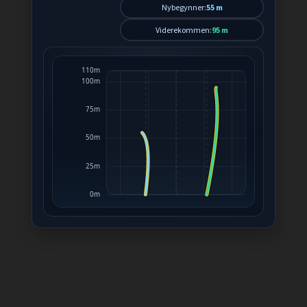
Nybegynner:
55 m
Viderekommen:
95 m
110m
100m
75m
50m
25m
0m