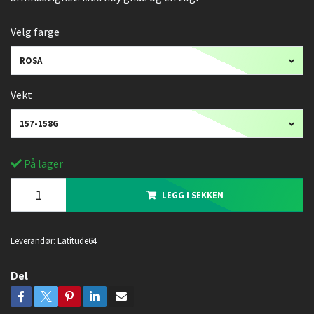
Velg farge
ROSA
Vekt
157-158G
På lager
LEGG I SEKKEN
Leverandør:
Latitude64
Del