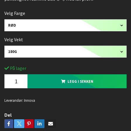
Velg Farge
RØD
Velg Vekt
180G
På lager
LEGG I SEKKEN
Leverandør:
Innova
Del