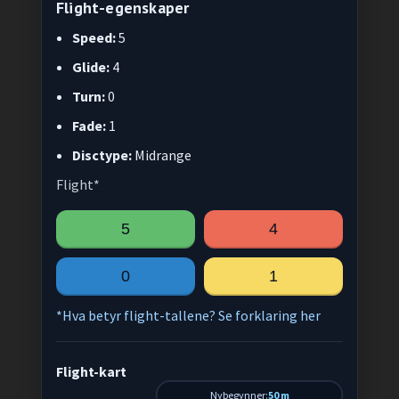
Flight-egenskaper
Speed:
5
Glide:
4
Turn:
0
Fade:
1
Disctype:
Midrange
Flight*
5
4
0
1
*Hva betyr flight-tallene? Se forklaring her
Flight-kart
Nybegynner:
50 m