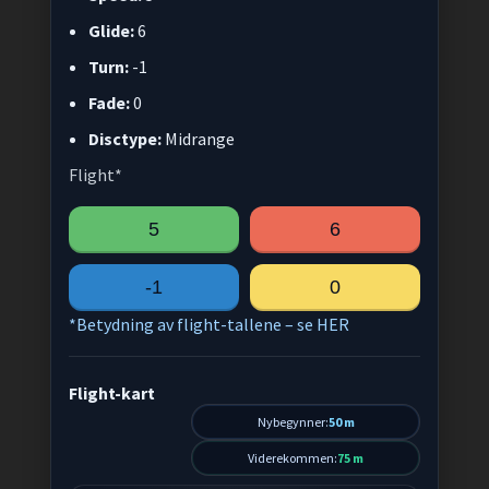
Glide:
6
Turn:
-1
Fade:
0
Disctype:
Midrange
Flight*
5
6
-1
0
*Betydning av flight-tallene – se HER
Flight-kart
Nybegynner:
50 m
Viderekommen:
75 m