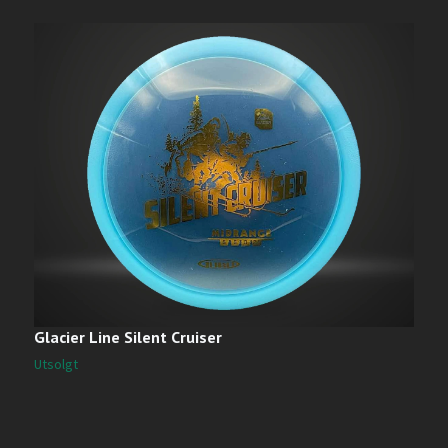
Glacier Line Silent Cruiser
C
1
Utsolgt