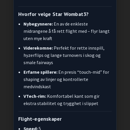
Hvorfor velge Star Wombat3?
Nybegynnere:
En av de enkleste
midrangene å få rett flight med – flyr langt
uten mye kraft
Viderekomne:
Perfekt for rette innspill,
hyzerflips og lange turnovers i skog og
smale fairways
Erfarne spillere:
En presis “touch-mid” for
shaping av linjer og kontrollerte
medvindskast
VTech-rim:
Komfortabel kant som gir
ekstra stabilitet og trygghet i slippet
Flight-egenskaper
Speed:
5