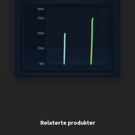
90m
75m
50m
25m
0m