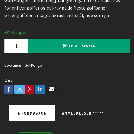
GolfKongen sammenleggbar greengaffel er et must-have
for enhver golfer og et krav på de fleste golfbaner.
Greengaffelen er laget av rustfritt stål, noe som gir
På lager
LEGG I SEKKEN
Leverandør:
GolfKongen
Del
INFORMASJON
ANMELDELSER *****