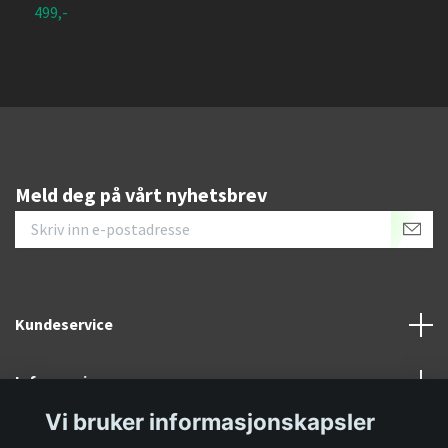
499,-
U
Meld deg på vårt nyhetsbrev
Kundeservice
Informasjon
Vi bruker informasjonskapsler
Sosiale medier