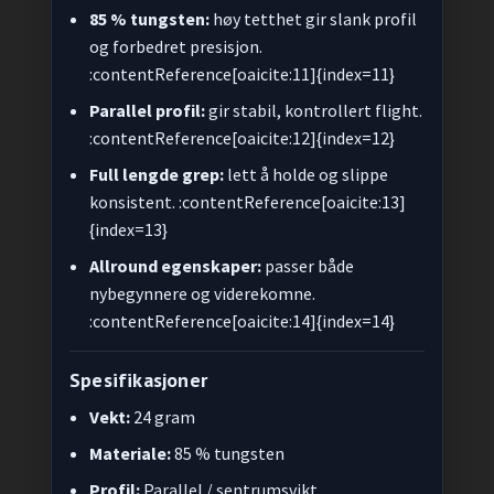
85 % tungsten:
høy tetthet gir slank profil
og forbedret presisjon.
:contentReference[oaicite:11]{index=11}
Parallel profil:
gir stabil, kontrollert flight.
:contentReference[oaicite:12]{index=12}
Full lengde grep:
lett å holde og slippe
konsistent. :contentReference[oaicite:13]
{index=13}
Allround egenskaper:
passer både
nybegynnere og viderekomne.
:contentReference[oaicite:14]{index=14}
Spesifikasjoner
Vekt:
24 gram
Materiale:
85 % tungsten
Profil:
Parallel / sentrumsvikt