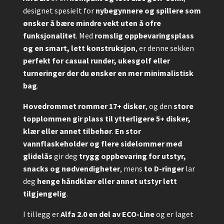
designet spesielt for
nybegynnere og spillere som
ønsker å bære mindre vekt uten å ofre
funksjonalitet
. Med
romslig oppbevaringsplass
og en smart, lett konstruksjon
, er denne sekken
perfekt for casual runder, ukesgolf eller
turneringer der du ønsker en mer minimalistisk
bag
.
Hovedrommet rommer 17+ disker
, og den
store
topplommen gir plass til ytterligere 5+ disker,
klær eller annet tilbehør
.
En stor
vannflaskeholder og flere sidelommer med
glidelås
gir deg
trygg oppbevaring for utstyr,
snacks og nødvendigheter
, mens
to D-ringer
lar
deg
henge håndklær eller annet utstyr lett
tilgjengelig
.
I tillegg er
Alfa 2.0 en del av ECO-Line
og er laget