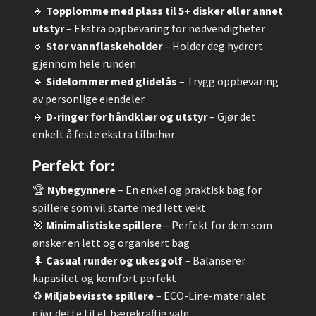
🔹
Topplomme med plass til 5+ disker eller annet
utstyr
– Ekstra oppbevaring for nødvendigheter
🔹
Stor vannflaskeholder
– Holder deg hydrert
gjennom hele runden
🔹
Sidelommer med glidelås
– Trygg oppbevaring
av personlige eiendeler
🔹
D-ringer for håndklær og utstyr
– Gjør det
enkelt å feste ekstra tilbehør
Perfekt for:
🏆
Nybegynnere
– En enkel og praktisk bag for
spillere som vil starte med lett vekt
🎯
Minimalistiske spillere
– Perfekt for dem som
ønsker en lett og organisert bag
🌲
Casual runder og ukesgolf
– Balanserer
kapasitet og komfort perfekt
♻
Miljøbevisste spillere
– ECO-Line-materialet
gjør dette til et bærekraftig valg