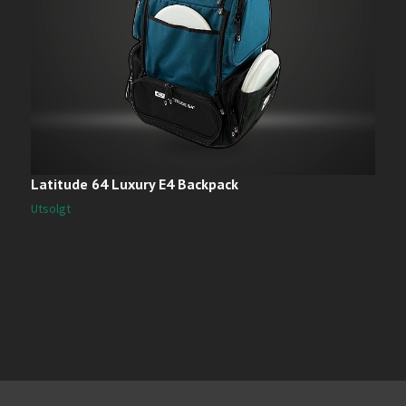
Latitude 64 Luxury E4 Backpack
L
1
Utsolgt