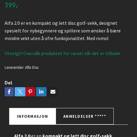
399,-
Alfa 2.0 er en kompakt og lett disc golf-sekk, designet
spesielt for nybegynnere og spillere som ønsker å bære
mindre vekt uten å ofre funksjonalitet. Med romsl
Utsolgt! Overvåk produktet for varsel når det er tilbake.
Leverandør:
Alfa Disc
Del
INFORMASJON
ANMELDELSER *****
Alfa 2.0
er en
kompakt og lett disc golf-sekk
,