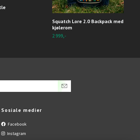
tle
Squatch Lore 2.0 Backpack med
Squa
kjølerom
399,
2 999,-
Sosiale medier
Facebook
Instagram