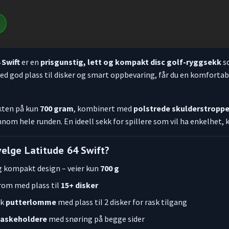
 Swift
er en
prisgunstig, lett og kompakt disc golf-ryggsekk
so
ed god plass til disker og smart oppbevaring, får du en komforta
kten på kun
700 gram
, kombinert med
polstrede skulderstropp
nnom hele runden. En ideell sekk for spillere som vil ha enkelhet,
velge Latitude 64 Swift?
g kompakt design – veier kun
700 g
om med plass til
15+ disker
sk
putterlomme
med plass til 2 disker for rask tilgang
laskeholdere
med snøring på begge sider