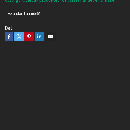
Utsolgt! Overvåk produktet for varsel når det er tilbake.
Leverandør:
Latitude64
Del