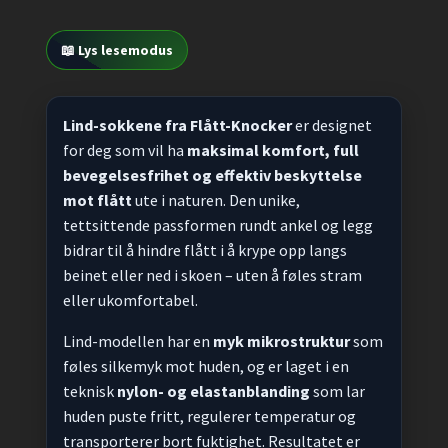
📖 Lys lesemodus
Lind-sokkene fra Flått-Knocker
er designet
for deg som vil ha
maksimal komfort, full
bevegelsesfrihet og effektiv beskyttelse
mot flått
ute i naturen. Den unike,
tettsittende passformen rundt ankel og legg
bidrar til å hindre flått i å krype opp langs
beinet eller ned i skoen – uten å føles stram
eller ukomfortabel.
Lind-modellen har en
myk mikrostruktur
som
føles silkemyk mot huden, og er laget i en
teknisk
nylon- og elastanblanding
som lar
huden puste fritt, regulerer temperatur og
transporterer bort fuktighet. Resultatet er