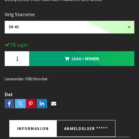
Velg Størrelse
36-41
På lager
LEGG I SEKKEN
Leverandør:
Flått Knocker
Del
INFORMASJON
ANMELDELSER *****