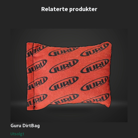
Guru DirtBag
G
3
Utsolgt