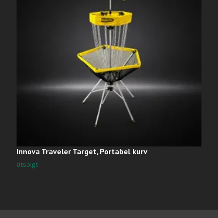
M
4
Innova Traveler Target, Portabel kurv
Utsolgt