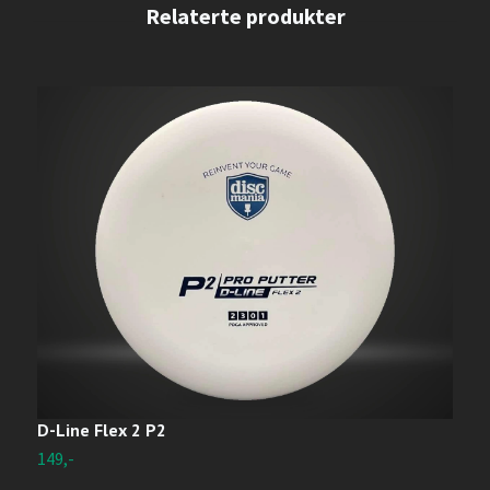
D-Line Flex 2 P2
E
149,-
U