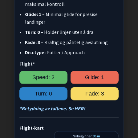
maksimal kontroll
Glide: 1
– Minimal glide for presise
landinger
Turn: 0
– Holder linjen uten å dra
Fade: 3
– Kraftig og pålitelig avslutning
Disctype:
Putter / Approach
Flight*
Speed: 2
Glide: 1
Turn: 0
Fade: 3
*Betydning av tallene. Se HER!
Flight-kart
Nybegynner:
35 m