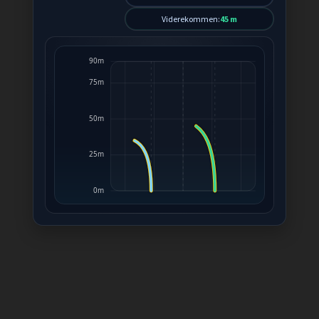
Viderekommen:
45 m
90m
75m
50m
25m
0m