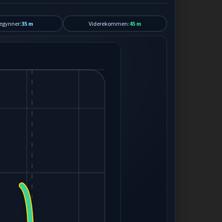
egynner:
35 m
Viderekommen:
45 m