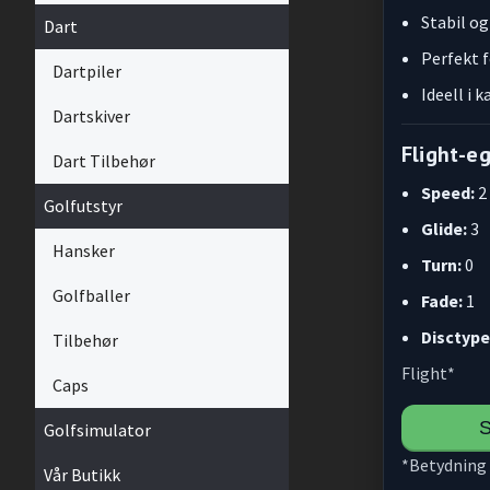
Stabil og
Dart
Perfekt f
Dartpiler
Ideell i 
Dartskiver
Flight-e
Dart Tilbehør
Speed:
2
Golfutstyr
Glide:
3
Hansker
Turn:
0
Golfballer
Fade:
1
Disctype
Tilbehør
Flight*
Caps
S
Golfsimulator
*Betydning 
Vår Butikk