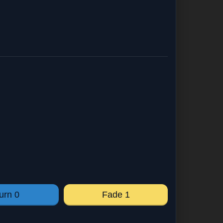
urn 0
Fade 1