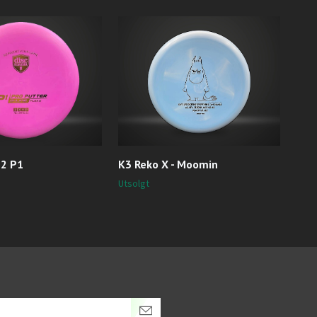
 2 P1
K3 Reko X - Moomin
R2 
Utsolgt
Utso