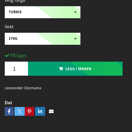
Velg farge
TURKIS
Vekt
176G
På lager
LEGG I SEKKEN
Leverandør:
Discmania
Del