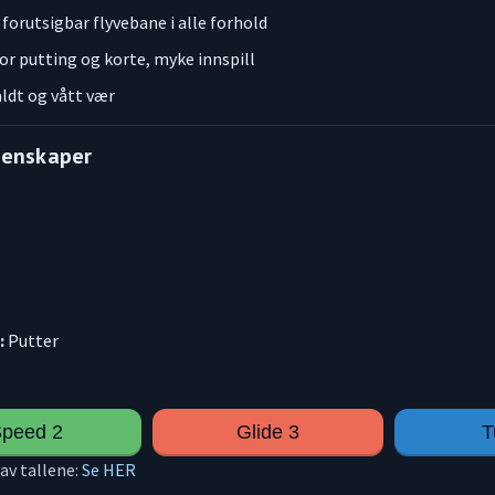
 forutsigbar flyvebane i alle forhold
or putting og korte, myke innspill
kaldt og vått vær
genskaper
:
Putter
peed 2
Glide 3
T
av tallene:
Se HER