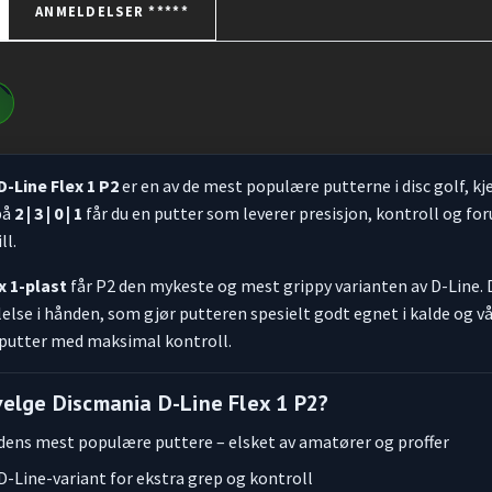
ANMELDELSER *****
-Line Flex 1 P2
er en av de mest populære putterne i disc golf, kje
på
2 | 3 | 0 | 1
får du en putter som leverer presisjon, kontroll og fo
ll.
x 1-plast
får P2 den mykeste og mest grippy varianten av D-Line. 
lelse i hånden, som gjør putteren spesielt godt egnet i kalde og vå
putter med maksimal kontroll.
velge Discmania D-Line Flex 1 P2?
rdens mest populære puttere – elsket av amatører og proffer
-Line-variant for ekstra grep og kontroll