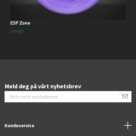
ESP Zone
N
1
Utsolgt
Meld deg på vårt nyhetsbrev
Kundeservice