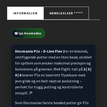
INFORMASJON
ANMELDELSER *****
📖 Lys lesemodus
Discmania P1x – D-Line Flex 2
er en klassisk,
rettflygende putter med en liten bead, utviklet
for spillere som ønsker maksimal presisjon og
konsistens på greenen. Med flight-tall på
2 | 3 |
0 | 0
leverer P1x en laserrett flyvebane med
jevn glide og en helt nøytral avslutning –
perfekt for trygg putting og kontrollerte
innspill. 🥏
Som Discmanias første beaded putter gir P1x