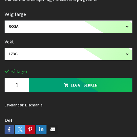
Velg farge
ROSA
Vekt
173G
På lager
LEGG I SEKKEN
Leverandør:
Discmania
Del