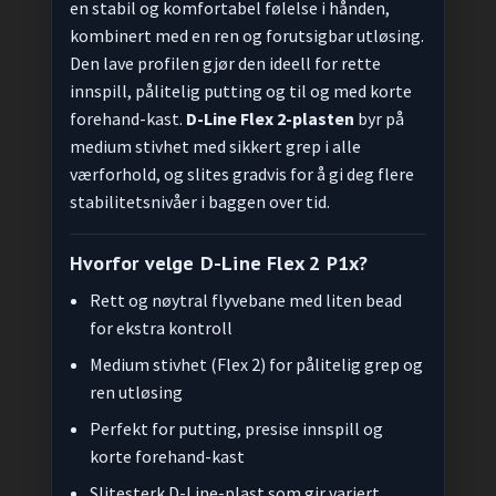
en stabil og komfortabel følelse i hånden,
kombinert med en ren og forutsigbar utløsing.
Den lave profilen gjør den ideell for rette
innspill, pålitelig putting og til og med korte
forehand-kast.
D-Line Flex 2-plasten
byr på
medium stivhet med sikkert grep i alle
værforhold, og slites gradvis for å gi deg flere
stabilitetsnivåer i baggen over tid.
Hvorfor velge D-Line Flex 2 P1x?
Rett og nøytral flyvebane med liten bead
for ekstra kontroll
Medium stivhet (Flex 2) for pålitelig grep og
ren utløsing
Perfekt for putting, presise innspill og
korte forehand-kast
Slitesterk D-Line-plast som gir variert