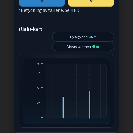
0
0
*Betydning av tallene. Se
HER
!
Flight-kart
Nybegynner:
35 m
Viderekommen:
45 m
90m
75m
50m
25m
0m