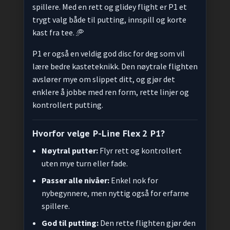
spillere. Med en rett og glidey flight er P1 et
trygt valg både til putting, innspill og korte
kast fra tee. 🥏
P1 er også en veldig god disc for deg som vil
lære bedre kasteteknikk. Den nøytrale flighten
avslører mye om slippet ditt, og gjør det
enklere å jobbe med ren form, rette linjer og
kontrollert putting.
Hvorfor velge P-Line Flex 2 P1?
Nøytral putter:
Flyr rett og kontrollert
uten mye turn eller fade.
Passer alle nivåer:
Enkel nok for
nybegynnere, men nyttig også for erfarne
spillere.
God til putting:
Den rette flighten gjør den