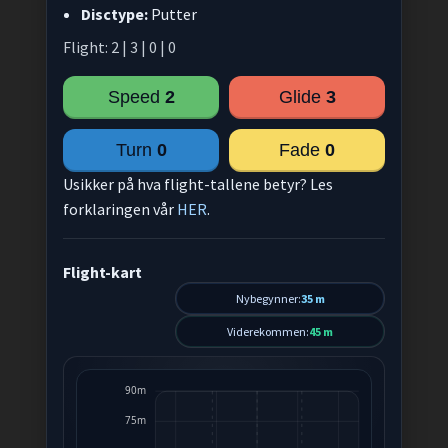
Disctype:
Putter
Flight: 2 | 3 | 0 | 0
Speed
2
Glide
3
Turn
0
Fade
0
Usikker på hva flight-tallene betyr? Les
forklaringen vår
HER
.
Flight-kart
Nybegynner:
35 m
Viderekommen:
45 m
90m
75m