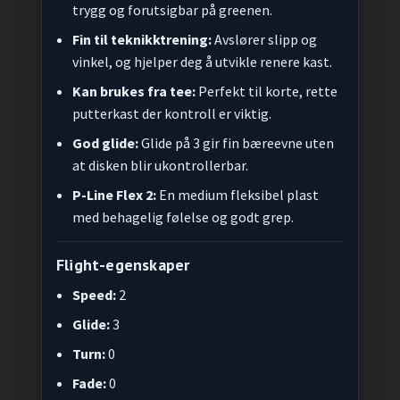
trygg og forutsigbar på greenen.
Fin til teknikktrening:
Avslører slipp og
vinkel, og hjelper deg å utvikle renere kast.
Kan brukes fra tee:
Perfekt til korte, rette
putterkast der kontroll er viktig.
God glide:
Glide på 3 gir fin bæreevne uten
at disken blir ukontrollerbar.
P-Line Flex 2:
En medium fleksibel plast
med behagelig følelse og godt grep.
Flight-egenskaper
Speed:
2
Glide:
3
Turn:
0
Fade:
0