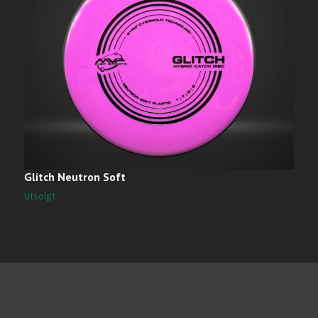
Glitch Neutron Soft
B
2
Utsolgt