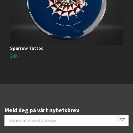
Sparrow Tattoo
S
249,-
U
Meld deg på vårt nyhetsbrev