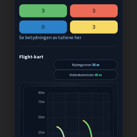
3
3
0
3
Se betydningen av tallene her
Flight-kart
Nybegynner:
35 m
Viderekommen:
45 m
90m
75m
50m
25m