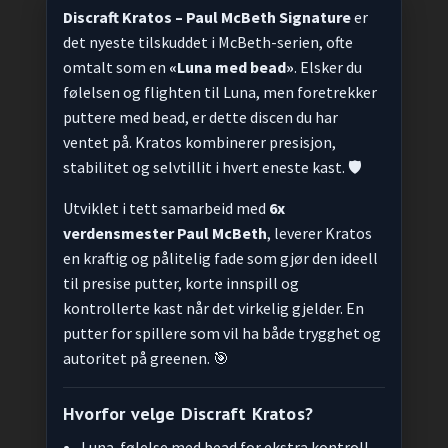
Discraft Kratos – Paul McBeth Signature
er
det nyeste tilskuddet i McBeth-serien, ofte
omtalt som en
«Luna med bead»
. Elsker du
følelsen og flighten til Luna, men foretrekker
puttere med bead, er dette discen du har
ventet på. Kratos kombinerer presisjon,
stabilitet og selvtillit i hvert eneste kast. 🛡️
Utviklet i tett samarbeid med
6x
verdensmester Paul McBeth
, leverer Kratos
en kraftig og pålitelig fade som gjør den ideell
til presise putter, korte innspill og
kontrollerte kast når det virkelig gjelder. En
putter for spillere som vil ha både trygghet og
autoritet på greenen. 🎯
Hvorfor velge Discraft Kratos?
Luna-følelse med bead for ekstra kontroll