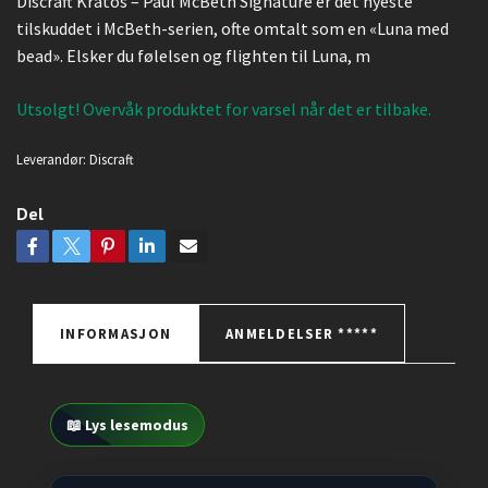
Discraft Kratos – Paul McBeth Signature er det nyeste
tilskuddet i McBeth-serien, ofte omtalt som en «Luna med
bead». Elsker du følelsen og flighten til Luna, m
Utsolgt! Overvåk produktet for varsel når det er tilbake.
Leverandør:
Discraft
Del
INFORMASJON
ANMELDELSER *****
📖 Lys lesemodus