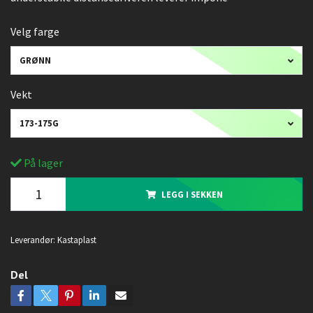
Velg farge
GRØNN
Vekt
173-175G
På lager
LEGG I SEKKEN
Leverandør:
Kastaplast
Del