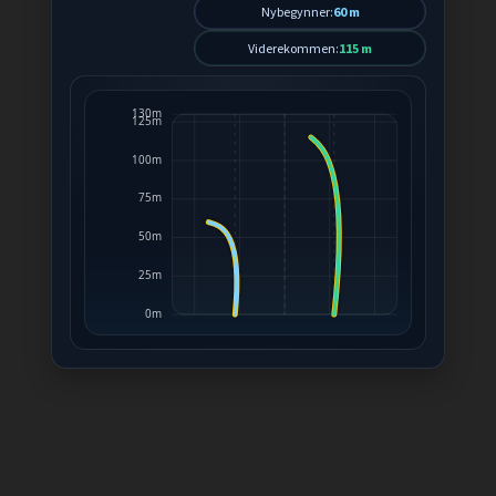
Nybegynner:
60 m
Viderekommen:
115 m
130m
125m
100m
75m
50m
25m
0m