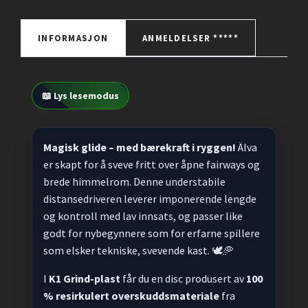
INFORMASJON
ANMELDELSER *****
📖 Lys lesemodus
Magisk glide – med bærekraft i ryggen!
Älva
er skapt for å sveve fritt over åpne fairways og
brede himmelrom. Denne understabile
distansedriveren leverer imponerende lengde
og kontroll med lav innsats, og passer like
godt for nybegynnere som for erfarne spillere
som elsker tekniske, svevende kast. 🕊️🥏
I
K1 Grind-plast
får du en disc produsert av
100
% resirkulert overskuddsmateriale
fra