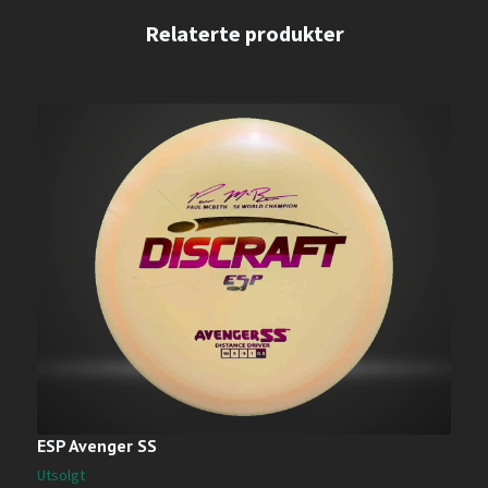
ESP Avenger SS
D
Utsolgt
U