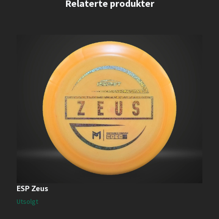
ESP Zeus
N
2
Utsolgt