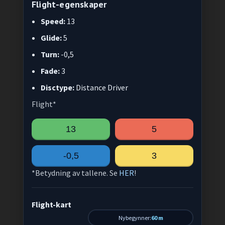
Flight-egenskaper
Speed:
13
Glide:
5
Turn:
-0,5
Fade:
3
Disctype:
Distance Driver
Flight*
13
5
-0,5
3
*Betydning av tallene. Se
HER
!
Flight-kart
Nybegynner:
60 m