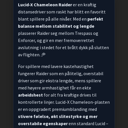
Lucid-X Chameleon Raider
er en kraftig
distansedriver som raskt har blitt en favoritt
blant spillere på alle nivåer. Med en
perfekt
balanse mellom stabilitet og lengde
plasserer Raider seg mellom Trespass og
Enforcer, og gir en mer fremoverrettet
avslutning i stedet for et brått dykk på slutten
av flighten. 🥏
For spillere med lavere kastehastighet
fungerer Raider som en pålitelig, overstabil
driver som gir ekstra lengde, mens spillere
med høyere armhastighet får en ekte
arbeidshest
for alt fra kraftige drives til
kontrollerte linjer. Lucid-X Chameleon-plasten
er en oppgradert premiumblanding med
stivere følelse, økt slitestyrke og mer
overstabile egenskaper
enn standard Lucid –