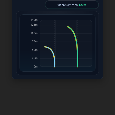
Viderekommen:
120 m
140m
125m
100m
75m
50m
25m
0m