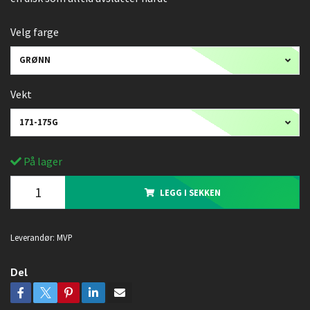
Velg farge
GRØNN
Vekt
171-175G
På lager
LEGG I SEKKEN
Leverandør:
MVP
Del