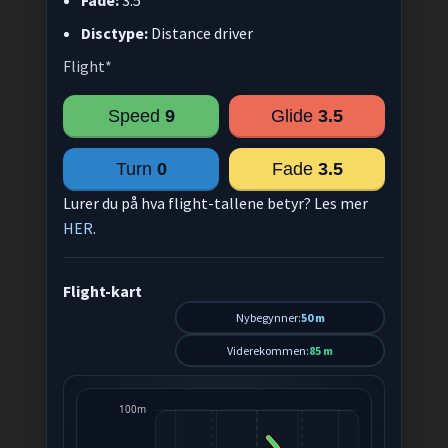
Fade:
3.5
Disctype:
Distance driver
Flight*
Speed
9
Glide
3.5
Turn
0
Fade
3.5
Lurer du på hva flight-tallene betyr? Les mer
HER
.
Flight-kart
Nybegynner:
50 m
Viderekommen:
85 m
100m