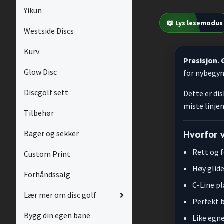
Yikun
📖 Lys lesemodus
Westside Discs
Kurv
Presisjon. 
Glow Disc
for nybegyn
Discgolf sett
Dette er dis
miste linjen
Tilbehør
Hvorfor 
Bager og sekker
Rett og 
Custom Print
Høy glide
Forhåndssalg
C-Line pl
Lær mer om disc golf
Perfekt 
Bygg din egen bane
Like egne