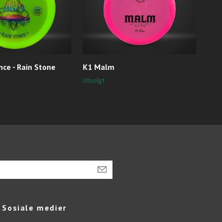
nce - Rain Stone
K1 Malm
K1 
199,
Utsolgt
Sosiale medier