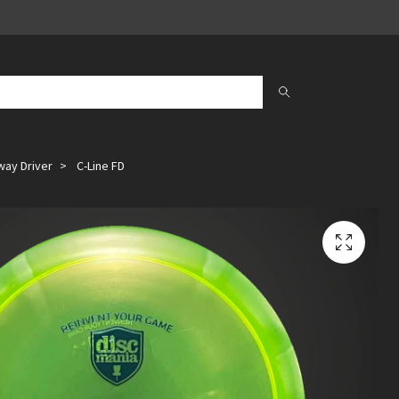
way Driver
C-Line FD