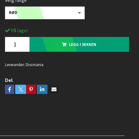
Velg farge
RØD
På lager
LEGG I SEKKEN
Leverandør:
Discmania
Del