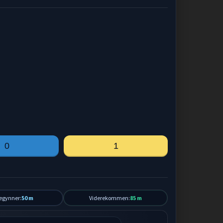
0
1
egynner:
50 m
Viderekommen:
85 m