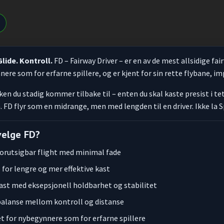
Glide. Kontroll.
FD – Fairway Driver – er en av de mest allsidige fa
nere som for erfarne spillere, og er kjent for sin rette flybane, 
ken du stadig kommer tilbake til – enten du skal kaste presist i t
. FD flyr som en midrange, men med lengden til en driver. Ikke la S
velge FD?
forutsigbar flight med minimal fade
 for lengre og mer effektive kast
ast med eksepsjonell holdbarhet og stabilitet
balanse mellom kontroll og distanse
t for nybegynnere som for erfarne spillere