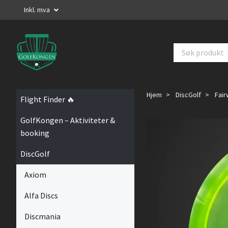
Inkl. mva
Hjem
DiscGolf
Fair
Flight Finder 🔥
GolfKongen – Aktiviteter &
booking
DiscGolf
Axiom
Alfa Discs
Discmania