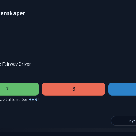
genskaper
:
Fairway Driver
7
6
av tallene. Se
HER
!
Nyb