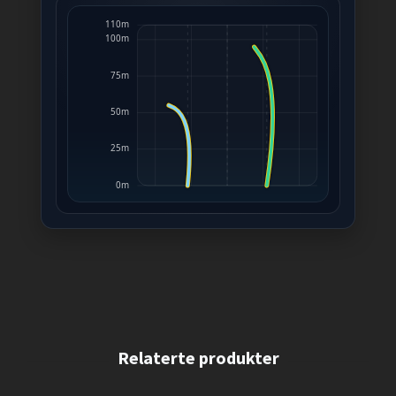
110m
100m
75m
50m
25m
0m