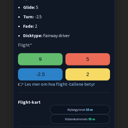
Glide:
5
Turn:
-2.5
Fade:
2
Disktype:
Fairway driver
Flight*
9
5
-2.5
2
👉
Les mer om hva flight-tallene betyr
Flight-kart
Nybegynner:
55 m
Viderekommen:
95 m