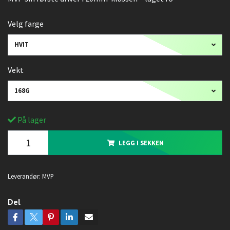
Velg farge
HVIT
Vekt
168G
På lager
LEGG I SEKKEN
Leverandør:
MVP
Del