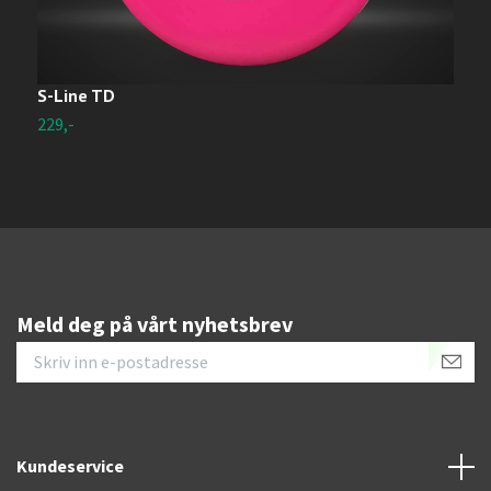
S-Line TD
C
229,-
2
Meld deg på vårt nyhetsbrev
Kundeservice