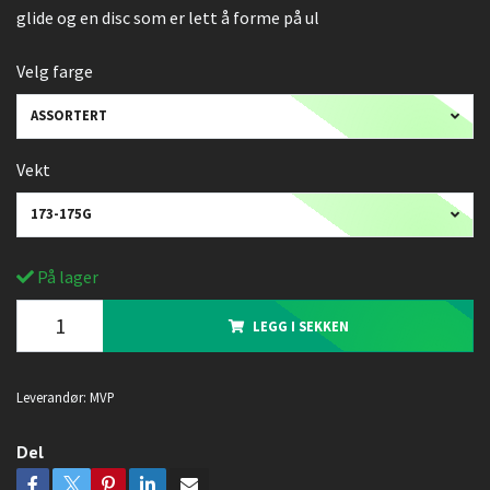
glide og en disc som er lett å forme på ul
Velg farge
ASSORTERT
Vekt
173-175G
På lager
LEGG I SEKKEN
Leverandør:
MVP
Del