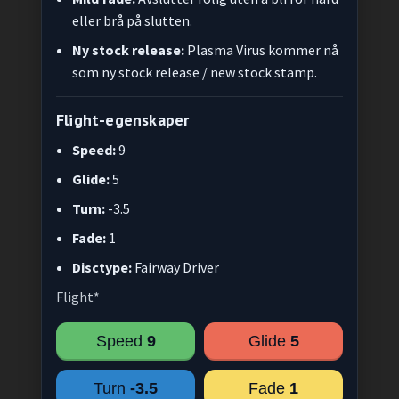
eller brå på slutten.
Ny stock release:
Plasma Virus kommer nå
som ny stock release / new stock stamp.
Flight-egenskaper
Speed:
9
Glide:
5
Turn:
-3.5
Fade:
1
Disctype:
Fairway Driver
Flight*
Speed
9
Glide
5
Turn
-3.5
Fade
1