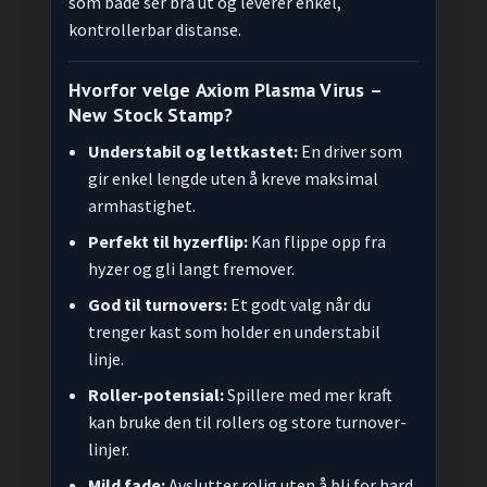
som både ser bra ut og leverer enkel,
kontrollerbar distanse.
Hvorfor velge Axiom Plasma Virus –
New Stock Stamp?
Understabil og lettkastet:
En driver som
gir enkel lengde uten å kreve maksimal
armhastighet.
Perfekt til hyzerflip:
Kan flippe opp fra
hyzer og gli langt fremover.
God til turnovers:
Et godt valg når du
trenger kast som holder en understabil
linje.
Roller-potensial:
Spillere med mer kraft
kan bruke den til rollers og store turnover-
linjer.
Mild fade:
Avslutter rolig uten å bli for hard