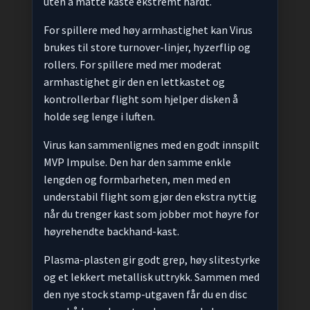
uten å måtte kaste ekstremt hardt.
For spillere med høy armhastighet kan Virus
brukes til store turnover-linjer, hyzerflip og
rollers. For spillere med mer moderat
armhastighet gir den en lettkastet og
kontrollerbar flight som hjelper disken å
holde seg lenge i luften.
Virus kan sammenlignes med en godt innspilt
MVP Impulse. Den har den samme enkle
lengden og formbarheten, men med en
understabil flight som gjør den ekstra nyttig
når du trenger kast som jobber mot høyre for
høyrehendte backhand-kast.
Plasma-plasten gir godt grep, høy slitestyrke
og et lekkert metallisk uttrykk. Sammen med
den nye stock stamp-utgaven får du en disc