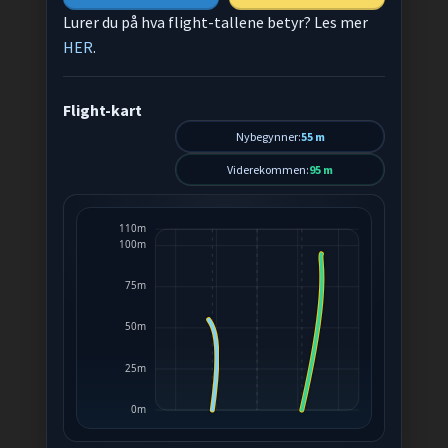
Lurer du på hva flight-tallene betyr? Les mer
HER
.
Flight-kart
Nybegynner:
55 m
Viderekommen:
95 m
110m
100m
75m
50m
25m
0m