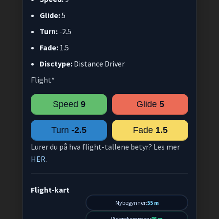
Glide:
5
Turn:
-2.5
Fade:
1.5
Disctype:
Distance Driver
Flight*
Speed
9
Glide
5
Turn
-2.5
Fade
1.5
Lurer du på hva flight-tallene betyr? Les mer
HER
.
Flight-kart
Nybegynner:
55 m
Viderekommen:
95 m