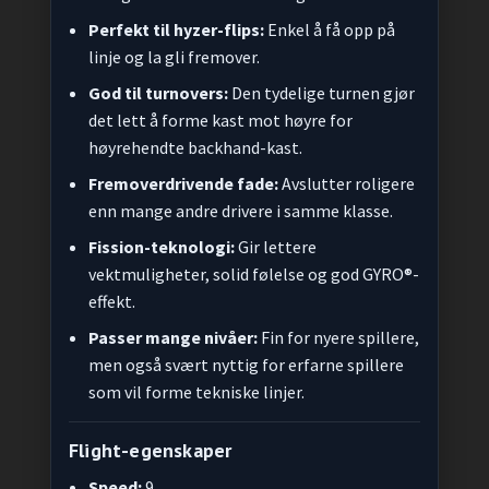
Perfekt til hyzer-flips:
Enkel å få opp på
linje og la gli fremover.
God til turnovers:
Den tydelige turnen gjør
det lett å forme kast mot høyre for
høyrehendte backhand-kast.
Fremoverdrivende fade:
Avslutter roligere
enn mange andre drivere i samme klasse.
Fission-teknologi:
Gir lettere
vektmuligheter, solid følelse og god GYRO®-
effekt.
Passer mange nivåer:
Fin for nyere spillere,
men også svært nyttig for erfarne spillere
som vil forme tekniske linjer.
Flight-egenskaper
Speed:
9