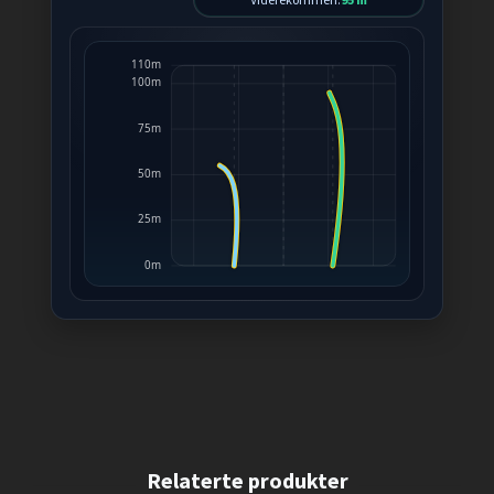
110m
100m
75m
50m
25m
0m