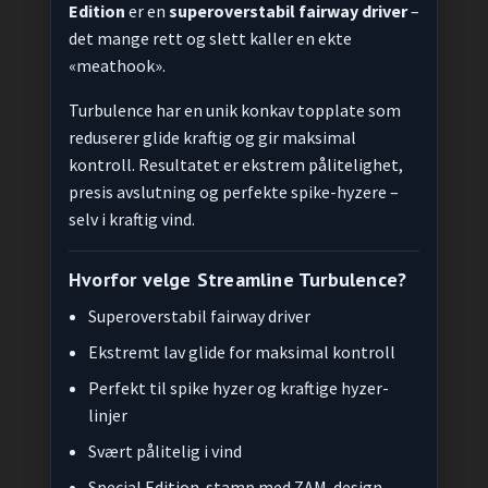
Edition
er en
superoverstabil fairway driver
–
det mange rett og slett kaller en ekte
«meathook».
Turbulence har en unik konkav topplate som
reduserer glide kraftig og gir maksimal
kontroll. Resultatet er ekstrem pålitelighet,
presis avslutning og perfekte spike-hyzere –
selv i kraftig vind.
Hvorfor velge Streamline Turbulence?
Superoverstabil fairway driver
Ekstremt lav glide for maksimal kontroll
Perfekt til spike hyzer og kraftige hyzer-
linjer
Svært pålitelig i vind
Special Edition-stamp med ZAM-design