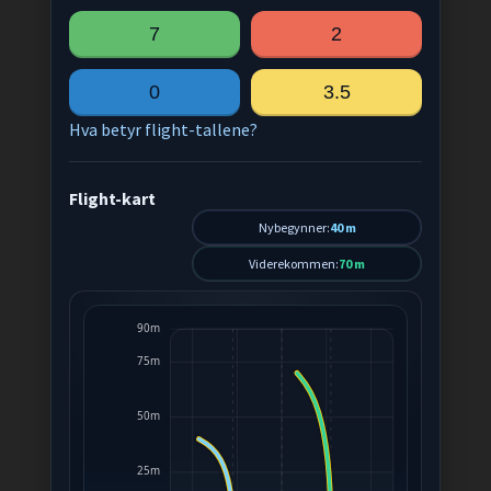
7
2
0
3.5
Hva betyr flight-tallene?
Flight-kart
Nybegynner:
40 m
Viderekommen:
70 m
90m
75m
50m
25m