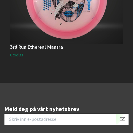
3rd Run Ethereal Mantra
C
Utsolgt
U
Meld deg på vårt nyhetsbrev