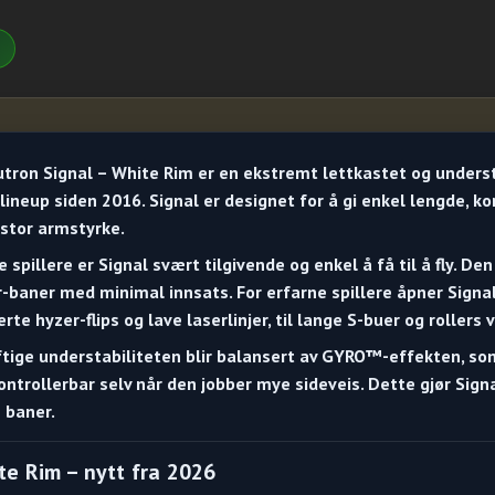
tron Signal – White Rim
er en ekstremt lettkastet og underst
lineup siden 2016. Signal er designet for å gi enkel lengde, k
stor armstyrke.
e spillere er Signal svært tilgivende og enkel å få til å fly. Den
-baner med minimal innsats. For erfarne spillere åpner Signal 
erte hyzer-flips og lave laserlinjer, til lange S-buer og rollers
tige understabiliteten blir balansert av
GYRO™
-effekten, som
kontrollerbar selv når den jobber mye sideveis. Dette gjør Signa
 baner.
te Rim – nytt fra 2026