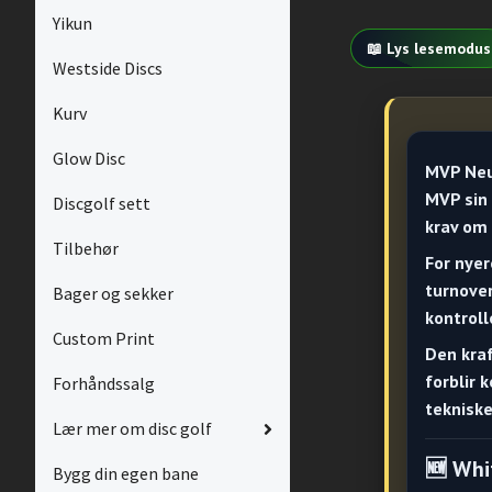
Yikun
📖 Lys lesemodus
Westside Discs
Kurv
Glow Disc
MVP Neu
MVP sin 
Discgolf sett
krav om 
Tilbehør
For nyer
turnover
Bager og sekker
kontroll
Custom Print
Den kraf
forblir 
Forhåndssalg
tekniske
Lær mer om disc golf
🆕
Whi
Bygg din egen bane