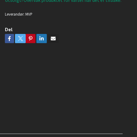
Utsolgt! Overvåk produktet for varsel når det er tilbake.
Leverandør:
MVP
Del