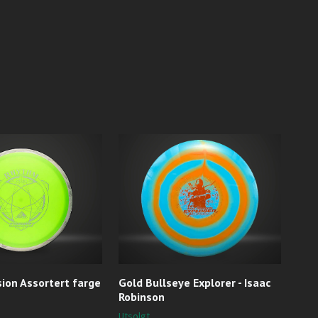
ion Assortert farge
Gold Bullseye Explorer - Isaac
Z P
Robinson
Utso
Utsolgt