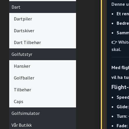
Denne u
Dart
Et re
Dartpiler
Bedre
Dartskiver
Samme
👉
Whit
Dart Tilbehør
skal.
Golfutstyr
Hansker
Med flig
vil ha t
Golfballer
Flight
Tilbehør
Speed
Caps
Glide:
Golfsimulator
Turn: 
Vår Butikk
Fade: