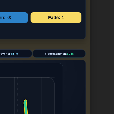
rn: -3
Fade: 1
gynner:
55 m
Viderekommen:
80 m