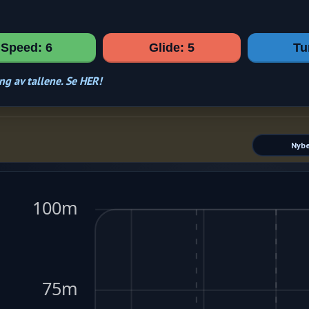
Speed: 6
Glide: 5
Tu
ng av tallene. Se HER!
Nybe
100m
75m