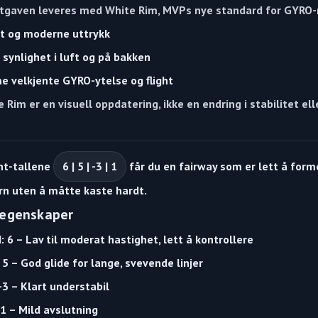
tgaven leveres med
White Rim
, MVPs nye standard for GYRO-
nt og moderne uttrykk
 synlighet i luft og på bakken
 velkjente GYRO-ytelse og flight
e Rim
er en visuell oppdatering, ikke en endring i stabilitet elle
ht-tallene
6 | 5 | -3 | 1
får du en fairway som er lett å forme
urn uten å måtte kaste hardt.
-egenskaper
: 6
– Lav til moderat hastighet, lett å kontrollere
 5
– God glide for lange, svevende linjer
-3
– Klart understabil
 1
– Mild avslutning