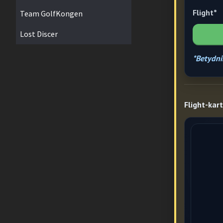
Flight*
Team GolfKongen
Lost Discer
*Betydni
Flight-kart