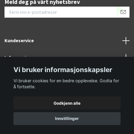
Meld deg på vårt nyhetsbrev
Kundeservice
Informasjon
Vi bruker informasjonskapsler
Sosiale medier
Vi bruker cookies for en bedre opplevelse. Godta for
å fortsette.
Godkjenn alle
© 2026 GolfKongen
Innstillinger