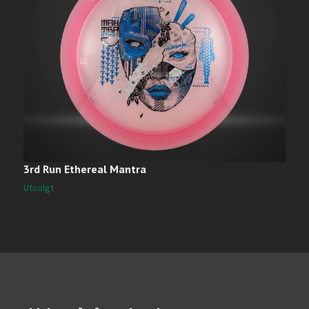
3rd Run Ethereal Mantra
H
2
Utsolgt