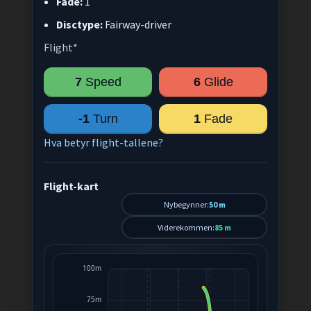
Fade:
1
Disctype:
Fairway-driver
Flight*
7
Speed
6
Glide
-1
Turn
1
Fade
Hva betyr flight-tallene?
Flight-kart
Nybegynner:
50 m
Viderekommen:
85 m
100m
75m