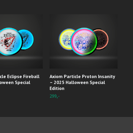
le Eclipse Fireball
Axiom Particle Proton Insanity
C-L
loween Special
– 2025 Halloween Special
Sola
Edition
Utso
299,-