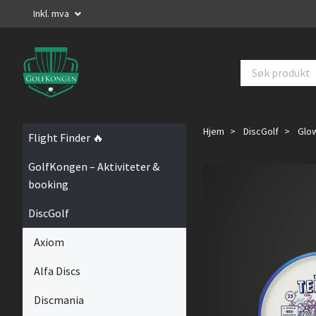
Inkl. mva
Hjem
DiscGolf
Glow
Flight Finder 🔥
GolfKongen – Aktiviteter &
booking
DiscGolf
Axiom
Alfa Discs
Discmania