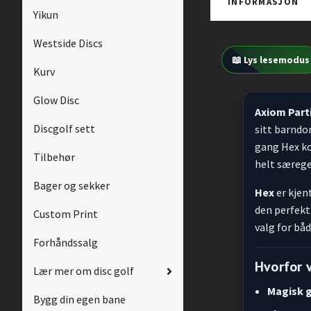
INFORMASJON
Yikun
Westside Discs
📖 Lys lesemodus
Kurv
Glow Disc
Axiom Parti
Discgolf sett
sitt barnd
gang Hex k
Tilbehør
helt særege
Bager og sekker
Hex
er kjen
den perfekt
Custom Print
valg for bå
Forhåndssalg
Hvorfor 
Lær mer om disc golf
Magisk 
Bygg din egen bane