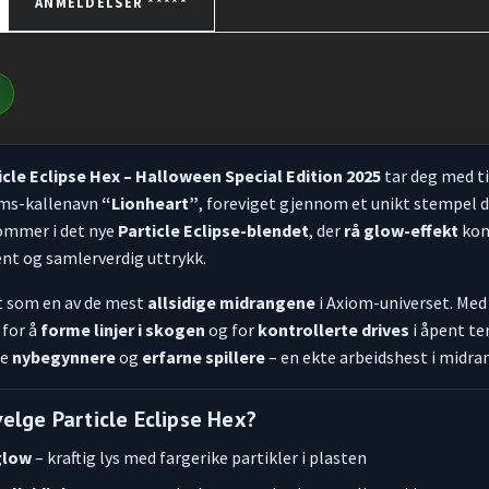
ANMELDELSER *****
cle Eclipse Hex – Halloween Special Edition 2025
tar deg med t
oms-kallenavn
“Lionheart”
, foreviget gjennom et unikt stempel 
ommer i det nye
Particle Eclipse-blendet
, der
rå glow-effekt
kom
nt og samlerverdig uttrykk.
t som en av de mest
allsidige midrangene
i Axiom-universet. Med
 for å
forme linjer i skogen
og for
kontrollerte drives
i åpent te
de
nybegynnere
og
erfarne spillere
– en ekte arbeidshest i midr
velge Particle Eclipse Hex?
glow
– kraftig lys med fargerike partikler i plasten