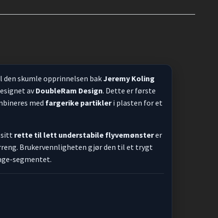
il den skumle opprinnelsen bak
Jeremy Koling
designet av
DoubleRam Design
. Dette er første
bineres med
fargerike partikler
i plasten for et
 sitt
rette til lett understabile flyvemønster
er
rreng. Brukervennligheten gjør den til et trygt
ange-segmentet.