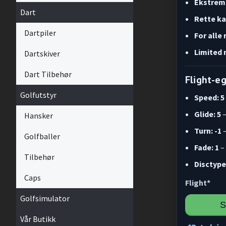
Ekstrem 
Dart
Rette ka
Dartpiler
For alle 
Limited 
Dartskiver
Dart Tilbehør
Flight-e
Golfutstyr
Speed: 5
Glide: 5
–
Hansker
Turn: -1
–
Golfballer
Fade: 1
–
Tilbehør
Disctype
Caps
Flight*
Golfsimulator
S
Vår Butikk