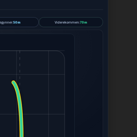
egynner:
50 m
Viderekommen:
70 m