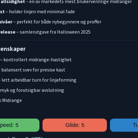
allsidighet
– en av markedets mest brukervennlige midranger
st
– holder linjen med minimal fade
nivåer
– perfekt for både nybegynnere og proffer
release
– samlerutgave fra Halloween 2025
genskaper
– kontrollert midrange-hastighet
 balansert svev for presise kast
 lett arbeidbar turn for linjeforming
 myk og forutsigbar avslutning
:
Midrange
peed: 5
Glide: 5
Tu