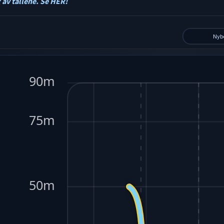
 av tallene. Se HER!
Nyb
90m
75m
50m