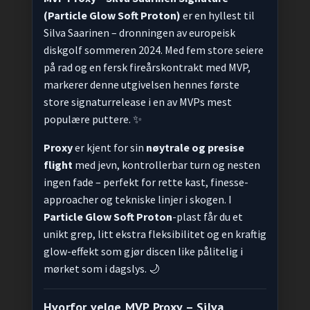
(Particle Glow Soft Proton)
er en hyllest til
Silva Saarinen – dronningen av europeisk
diskgolf sommeren 2024. Med fem store seiere
på rad og en fersk fireårskontrakt med MVP,
markerer denne utgivelsen hennes første
store signaturrelease i en av MVPs mest
populære puttere. ✨
Proxy
er kjent for sin
nøytrale og presise
flight
med jevn, kontrollerbar turn og nesten
ingen fade – perfekt for rette kast, finesse-
approacher og tekniske linjer i skogen. I
Particle Glow Soft Proton
-plast får du et
unikt grep, litt ekstra fleksibilitet og en kraftig
glow-effekt som gjør discen like pålitelig i
mørket som i dagslys. 🌙
Hvorfor velge MVP Proxy – Silva