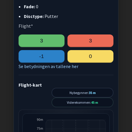
Fade:
0
Disctype:
Putter
Flight*
3
3
-1
0
Se betydningen av tallene her
Flight-kart
Nybegynner:
35 m
Viderekommen:
45 m
90m
75m