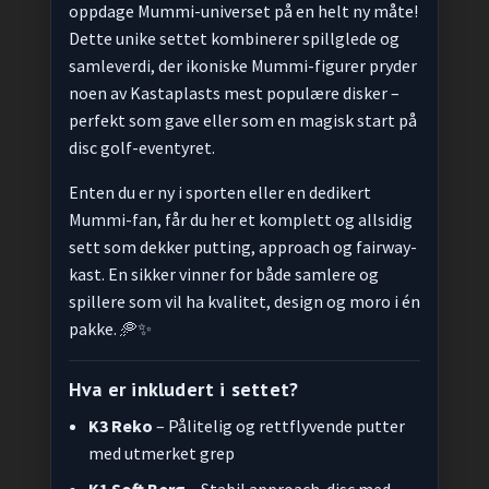
oppdage Mummi-universet på en helt ny måte!
Dette unike settet kombinerer spillglede og
samleverdi, der ikoniske Mummi-figurer pryder
noen av Kastaplasts mest populære disker –
perfekt som gave eller som en magisk start på
disc golf-eventyret.
Enten du er ny i sporten eller en dedikert
Mummi-fan, får du her et komplett og allsidig
sett som dekker putting, approach og fairway-
kast. En sikker vinner for både samlere og
spillere som vil ha kvalitet, design og moro i én
pakke. 🥏✨
Hva er inkludert i settet?
K3 Reko
– Pålitelig og rettflyvende putter
med utmerket grep
K1 Soft Berg
– Stabil approach-disc med