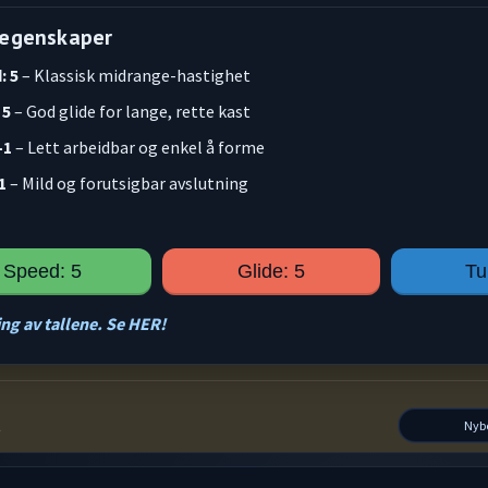
-egenskaper
: 5
– Klassisk midrange-hastighet
 5
– God glide for lange, rette kast
-1
– Lett arbeidbar og enkel å forme
1
– Mild og forutsigbar avslutning
Speed: 5
Glide: 5
Tu
ng av tallene. Se HER!
t
Nyb