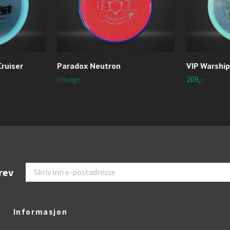
Cruiser
Paradox Neutron
VIP Warship
209,-
Utsolgt
rev
Informasjon