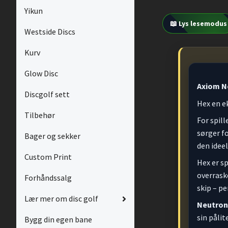
Yikun
📖 Lys lesemodus
Westside Discs
Kurv
Glow Disc
Axiom N
Discgolf sett
Hex en ek
Tilbehør
For spil
sørger fo
Bager og sekker
den ideel
Custom Print
Hex er sp
overrask
Forhåndssalg
skip – pe
Lær mer om disc golf
Neutron 
sin pålit
Bygg din egen bane