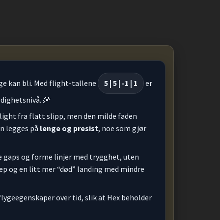
 kan bli. Med flight-tallene
5 | 5 | -1 | 1
er
rdighetsnivå. 🥏
flight fra flatt slipp, men den milde faden
den legges på
lenge og presist
, noe som gjør
ale gaps og forme linjer med trygghet, uten
rep og en litt mer “død” landing med mindre
lygeegenskaper over tid, slik at Hex beholder