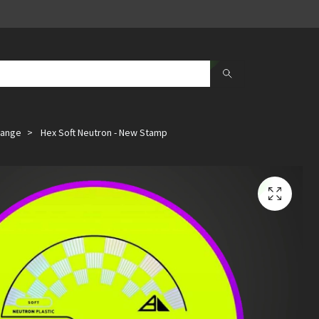
range
Hex Soft Neutron - New Stamp