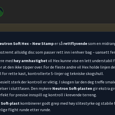
eutron Soft Hex – New Stamp
er så
rettflyvende
som en midrange
stremt allsidig disc som passer rett inn i enhver bag – uansett fe
lere med
høy armhastighet
vil Hex kunne vise en lett understabil 
r at den ikke tipper over. For de fleste andre vil Hex holde linjen 
l for rette kast, kontrollerte S-linjer og tekniske skogshull.
esielt sterk der kontroll er viktig. I skogen lar den deg treffe sm
elser i sluttfasen. Den mykere
Neutron Soft-plasten
gir ekstra g
rfekt for presise innspill og kontroll i krevende terreng.
Soft-plast
kombinerer godt grep med høy slitestyrke og stabile f
elige flight runde etter runde.