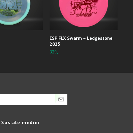
ESP FLX Swarm – Ledgestone
Z F
2025
Utso
329,-
Sosiale medier