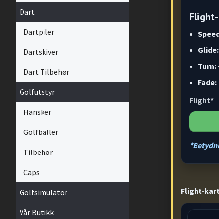
Dart
Flight
Dartpiler
Speed
Glide:
Dartskiver
Turn: 
Dart Tilbehør
Fade: 
Golfutstyr
Flight*
Hansker
Golfballer
*Betydni
Tilbehør
Caps
Flight-kar
Golfsimulator
Vår Butikk