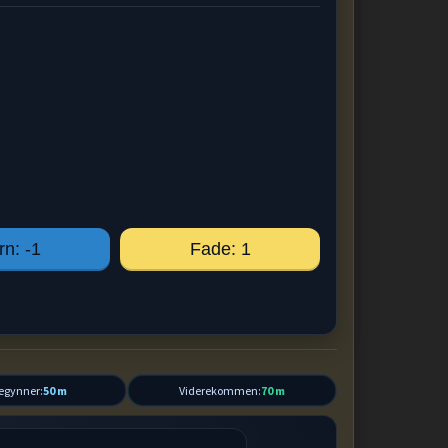
rn: -1
Fade: 1
egynner:
50 m
Viderekommen:
70 m