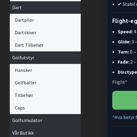
✔ Stabil 
Dart
Dartpiler
Flight-e
Speed:
4 
Dartskiver
Glide:
3 
Dart Tilbehør
Turn:
0 –
Golfutstyr
Fade:
2 –
Hansker
Disctype
Flight*
Golfballer
Tilbehør
Caps
*Hva betyr f
Golfsimulator
Vår Butikk