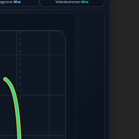
egynner:
40 m
Viderekommen:
60 m