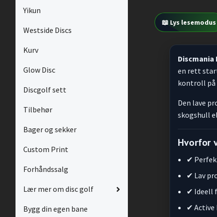
Yikun
📖 Lys lesemodus
Westside Discs
Kurv
Discmania
Glow Disc
en rett sta
kontroll på
Discgolf sett
Den lave pr
Tilbehør
skogshull e
Bager og sekker
Hvorfor 
Custom Print
✔ Perfek
Forhåndssalg
✔ Lav pro
Lær mer om disc golf
✔ Ideell
✔ Active
Bygg din egen bane