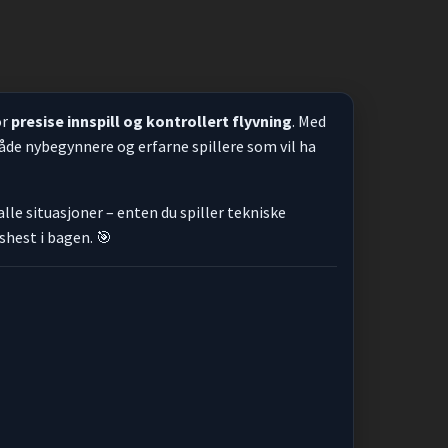
or
presise innspill og kontrollert flyvning
. Med
både nybegynnere og erfarne spillere som vil ha
lle situasjoner – enten du spiller tekniske
shest i bagen. 🎯