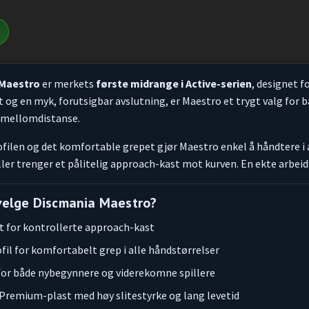
 Maestro
er merkets
første midrange i Active-serien
, designet f
rt og en myk, forutsigbar avslutning, er Maestro et trygt valg for 
 mellomdistanse.
ofilen og det komfortable grepet gjør Maestro enkel å håndtere i a
ller trenger et pålitelig approach-kast mot kurven. En ekte arbeid
velge Discmania Maestro?
t for kontrollerte approach-kast
fil for komfortabelt grep i alle håndstørrelser
 for både nybegynnere og viderekomne spillere
 Premium-plast med høy slitestyrke og lang levetid