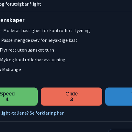
og forutsigbar flight
genskaper
– Moderat hastighet for kontrollert flyvning
– Passe mengde svev for nøyaktige kast
 Flyr rett uten uønsket turn
 Myk og kontrollerbar avslutning
:
Midrange
Speed
Glide
4
3
light-tallene? Se forklaring her