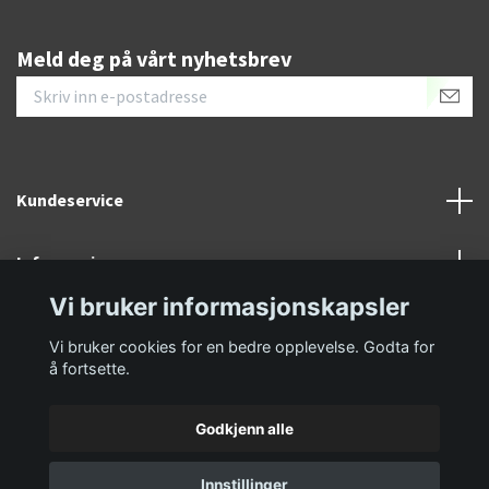
Meld deg på vårt nyhetsbrev
Kundeservice
Informasjon
Vi bruker informasjonskapsler
Sosiale medier
Vi bruker cookies for en bedre opplevelse. Godta for
å fortsette.
Godkjenn alle
© 2026 GolfKongen
Innstillinger