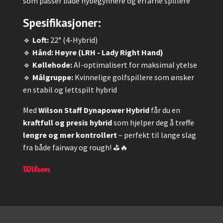
som passer både nybegynnere og erfarne spillere
Spesifikasjoner:
🔹
Loft:
22° (4-Hybrid)
🔹
Hånd:
Høyre (LRH - Lady Right Hand)
🔹
Køllehode:
AI-optimalisert for maksimal ytelse
🔹
Målgruppe:
Kvinnelige golfspillere som ønsker
en stabil og lettspilt hybrid
Med
Wilson Staff Dynapower Hybrid
får du en
kraftfull og presis hybrid
som hjelper deg å treffe
lengre og mer kontrollert
– perfekt til lange slag
fra både fairway og rough! ⛳🔥