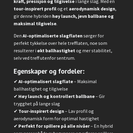
kraft, presisjon og tilgivelse
i lange slag. Med en
tour-inspirert profil
og et
aerodynamisk design
,
gir denne hybriden
høy launch, jevn ballbane og
maksimal tilgivelse
.
Den
AI-optimaliserte slagflaten
sørger for
perfekt tykkelse over hele trefflaten, noe som
resulterer i
økt ballhastighet
og mer stabilitet,
selv ved treff utenfor sentrum.
Egenskaper og fordeler:
✔
AI-optimalisert slagflate
– Maksimal
ballhastighet og tilgivelse
✔
Høy launch og kontrollert ballbane
– Gir
trygghet på lange slag
✔
Tour-inspirert design
– Lav profil og
aerodynamisk form for optimal hastighet
✔
Perfekt for spillere på alle nivåer
– En hybrid