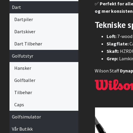
✅
Perfekt for alle
Dart
og mer konsisten
Dartpiler
Tekniske s
Dartskiver
Loft:
7-wood 
Dart Tilbehør
Slagflate:
Ca
Skaft:
HZRDU
Golfutstyr
Grep:
Lamkin
Hansker
Wilson Staff
Dynap
Golfballer
Tilbehør
Caps
Golfsimulator
Vår Butikk