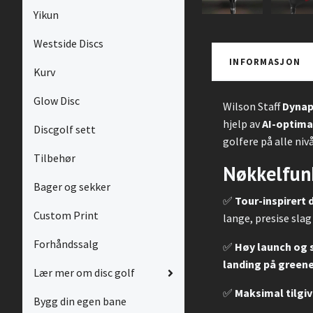
Yikun
Westside Discs
INFORMASJON
Kurv
Glow Disc
Wilson Staff
Dynap
hjelp av
AI-optima
Discgolf sett
golfere på alle nivå
Tilbehør
Nøkkelfunk
Bager og sekker
✅
Tour-inspirert 
Custom Print
lange, presise slag
Forhåndssalg
✅
Høy launch og s
landing på green
Lær mer om disc golf
✅
Maksimal tilgi
Bygg din egen bane