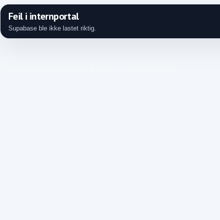
Feil i internportal
Hjem
Supabase ble ikke lastet riktig.
Sportskongen-admin
Sportskongen-admin