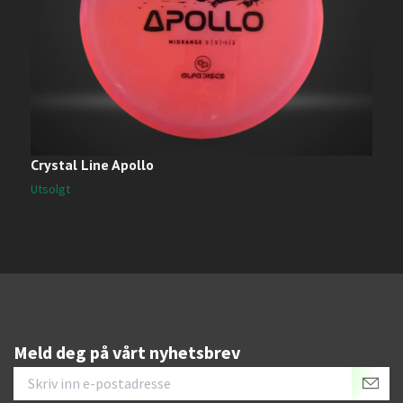
Crystal Line Apollo
M
2
Utsolgt
Meld deg på vårt nyhetsbrev