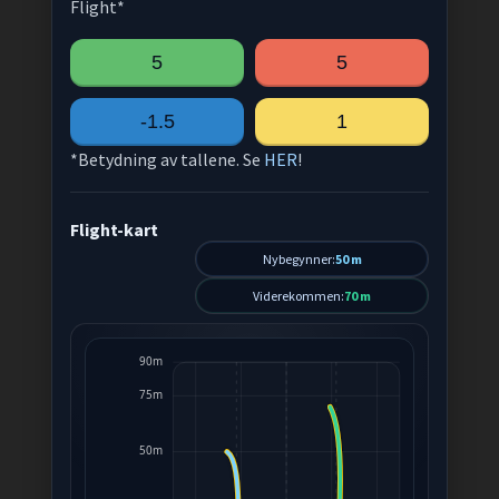
Flight*
5
5
-1.5
1
*Betydning av tallene. Se
HER
!
Flight-kart
Nybegynner:
50 m
Viderekommen:
70 m
90m
75m
50m