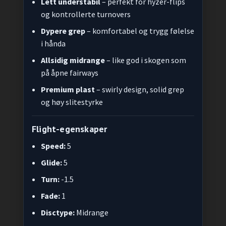
Lett understabil
– perfekt for hyzer-flips
og kontrollerte turnovers
Dypere grep
– komfortabel og trygg følelse
i hånda
Allsidig midrange
– like god i skogen som
på åpne fairways
Premium plast
– swirly design, solid grep
og høy slitestyrke
Flight-egenskaper
Speed:
5
Glide:
5
Turn:
-1.5
Fade:
1
Disctype:
Midrange