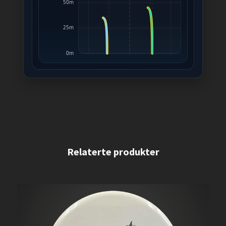
50m
25m
0m