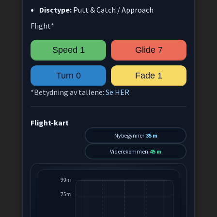
Disctype:
Putt & Catch / Approach
Flight*
Speed 1
Glide 7
Turn 0
Fade 1
*Betydning av tallene:
Se HER
Flight-kart
Nybegynner:
35 m
Viderekommen:
45 m
90m
75m