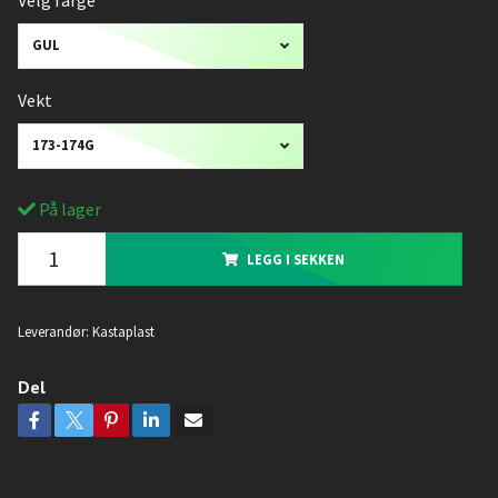
Velg farge
GUL
Vekt
173-174G
På lager
LEGG I SEKKEN
Leverandør:
Kastaplast
Del