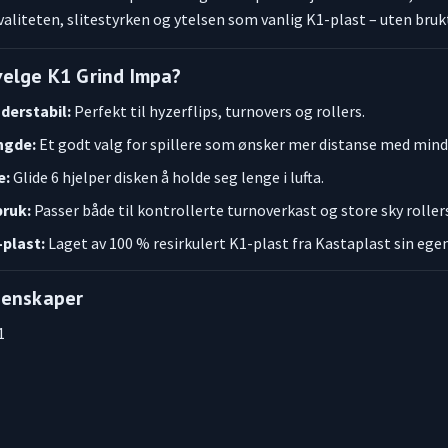
valiteten, slitestyrken og ytelsen som vanlig K1-plast – uten bruk
velge K1 Grind Impa?
derstabil:
Perfekt til hyzerflips, turnovers og rollers.
ngde:
Et godt valg for spillere som ønsker mer distanse med mindr
e:
Glide 6 hjelper disken å holde seg lenge i lufta.
bruk:
Passer både til kontrollerte turnoverkast og store sky roller
-plast:
Laget av 100 % resirkulert K1-plast fra Kastaplast sin ege
genskaper
1