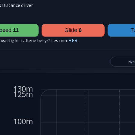
:
Distance driver
peed
11
Glide
6
T
 hva flight-tallene betyr? Les mer
HER
.
Nyb
130m
125m
100m