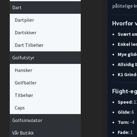
pålitelige k
Dart
Dartpiler
Hvorfor 
Dartskiver
Svært un
Enkel le
Dart Tilbehør
Mye glid
Golfutstyr
Allsidig 
Hansker
K1 Grind
Golfballer
Flight-e
Tilbehør
Speed:
1
Caps
Glide:
6
Golfsimulator
Turn:
-4
Fade:
1
Vår Butikk