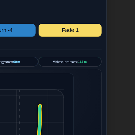
urn
-4
Fade
1
egynner:
60 m
Viderekommen:
115 m