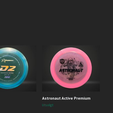
Astronaut Active Premium
Luc
Ric
Utsolgt
202