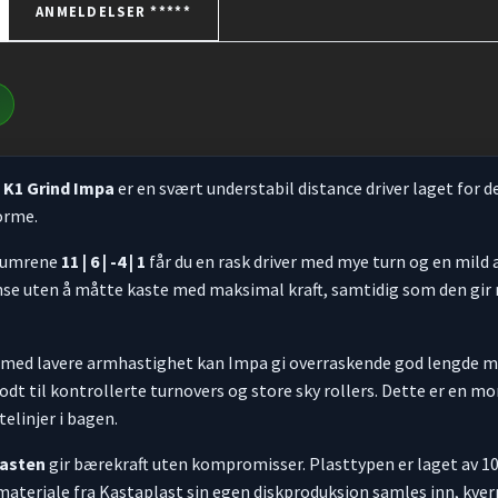
ANMELDELSER *****
 K1 Grind Impa
er en svært understabil distance driver laget for 
forme.
numrene
11 | 6 | -4 | 1
får du en rask driver med mye turn og en mild a
nse uten å måtte kaste med maksimal kraft, samtidig som den gir
e med lavere armhastighet kan Impa gi overraskende god lengde me
odt til kontrollerte turnovers og store sky rollers. Dette er en m
elinjer i bagen.
lasten
gir bærekraft uten kompromisser. Plasttypen er laget av 10
ateriale fra Kastaplast sin egen diskproduksjon samles inn, kvern