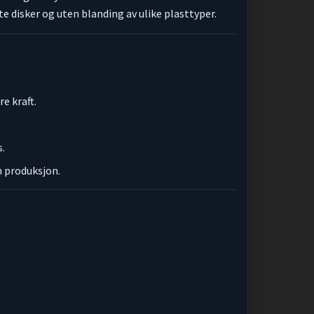
te disker og uten blanding av ulike plasttyper.
e kraft.
s.
n produksjon.