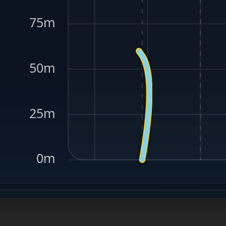
75m
50m
25m
0m