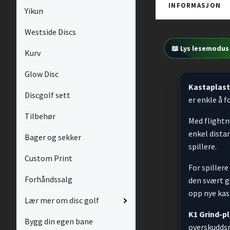
INFORMASJON
Yikun
Westside Discs
📖 Lys lesemodus
Kurv
Glow Disc
Kastaplast
Discgolf sett
er enkle å 
Tilbehør
Med flight
enkel dista
Bager og sekker
spillere.
Custom Print
For spiller
Forhåndssalg
den svært g
opp nye kast
Lær mer om disc golf
K1 Grind-p
Bygg din egen bane
overskuddsm