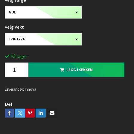
Velg Farge
GUL
Velg Vekt
170-172G
På lager
LEGG I SEKKEN
Leverandør:
Innova
Del