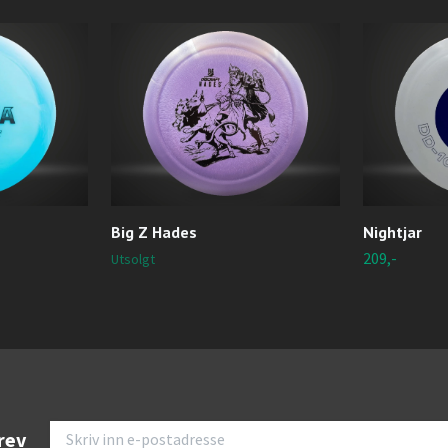
Big Z Hades
Nightjar
209,-
Utsolgt
rev