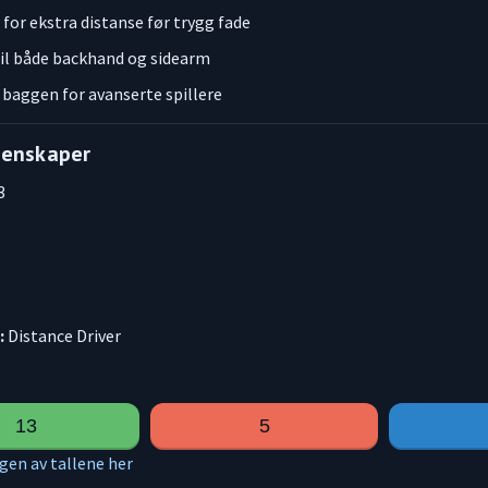
 for ekstra distanse før trygg fade
til både backhand og sidearm
 baggen for avanserte spillere
genskaper
3
:
Distance Driver
13
5
gen av tallene her