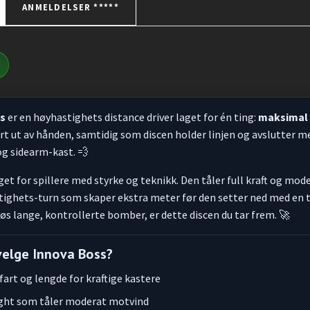
ANMELDELSER *****
s
er en høyhastighets distance driver laget for én ting:
maksimal 
rt ut av hånden, samtidig som discen holder linjen og avslutter me
g sidearm-kast. 💨
et for spillere med styrke og teknikk. Den tåler full kraft og mod
tighets-turn som skaper ekstra meter før den setter ned med en tr
løs lange, kontrollerte bomber, er dette discen du tar frem. 🚀
velge Innova Boss?
art og lengde for kraftige kastere
light som tåler moderat motvind