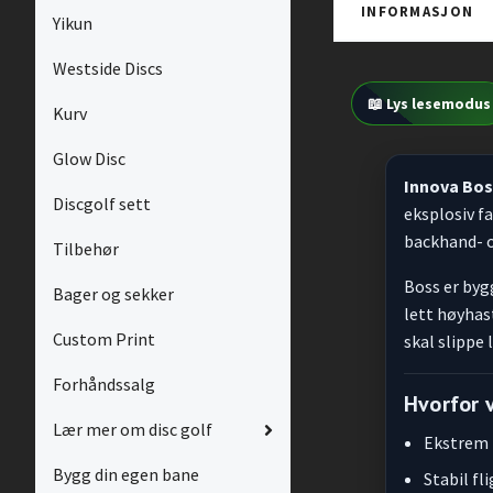
INFORMASJON
Yikun
Westside Discs
📖 Lys lesemodus
Kurv
Glow Disc
Innova Bos
Discgolf sett
eksplosiv fa
backhand- o
Tilbehør
Boss er bygg
Bager og sekker
lett høyhas
Custom Print
skal slippe 
Forhåndssalg
Hvorfor 
Lær mer om disc golf
Ekstrem f
Bygg din egen bane
Stabil f