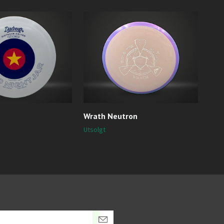
Wrath Neutron
ESP
239,
Utsolgt