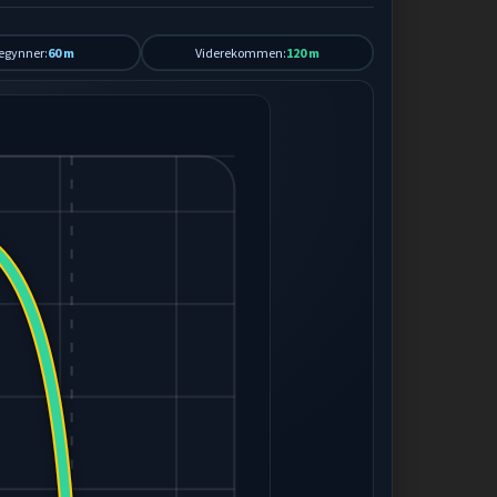
egynner:
60 m
Viderekommen:
120 m