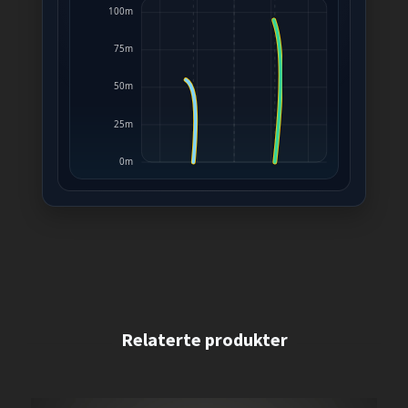
100m
75m
50m
25m
0m