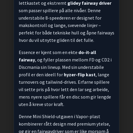
lettkastet og ekstremt
glidey fairway driver
som passer spillere på alle nivåer. Denne
understabile 8-speederen er designet for
makskontroll og lange, svevende linjer –
perfekt for både tekniske hull og åpne fairways
hvor du vil utnytte gliden til det fulle.
Essence er kjent som en ekte
do-it-all
fairway
, og fyller plassen mellom FD og CD2 i
Discmania sin lineup. Med sin understabile
profil er den ideell for
hyzer-flip kast
, lange
turnovers og tailwind-drives. Erfarne spillere
vil sette pris på hvor lett den lar seg arbeide,
mens nyere spillere får en disc som gir lengde
uten å kreve stor kraft.
Denne Mini Shield-utgaven i Vapor-plast
kombinerer rått design med premium ytelse,
og gir en fairwaydriver som er like morsom å