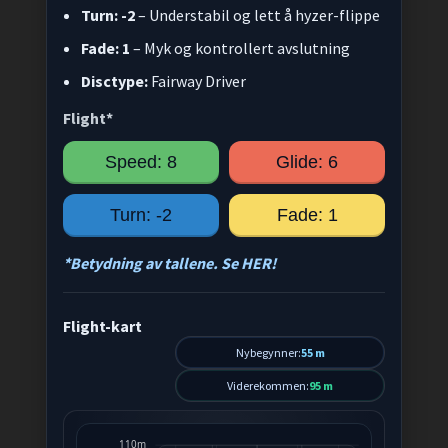
Turn: -2
– Understabil og lett å hyzer-flippe
Fade: 1
– Myk og kontrollert avslutning
Disctype:
Fairway Driver
Flight*
Speed: 8
Glide: 6
Turn: -2
Fade: 1
*Betydning av tallene. Se HER!
Flight-kart
Nybegynner:
55 m
Viderekommen:
95 m
110m