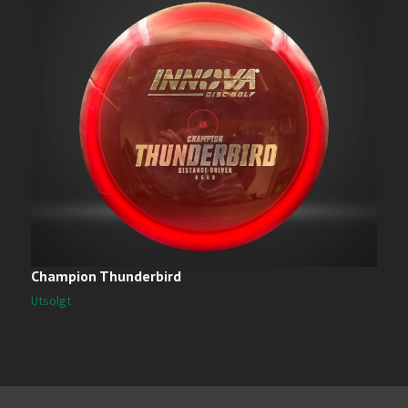
Champion Thunderbird
O
2
Utsolgt