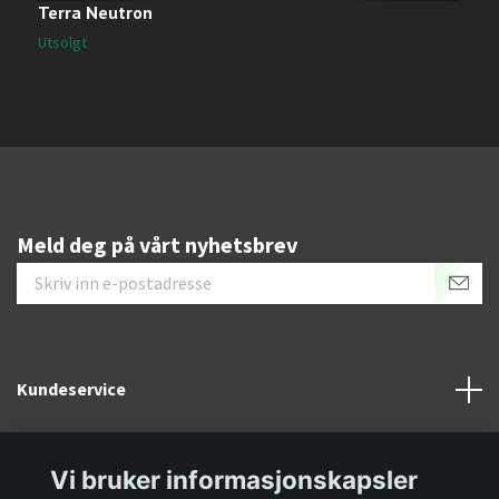
Terra Neutron
C
2
Utsolgt
Meld deg på vårt nyhetsbrev
Kundeservice
Informasjon
Vi bruker informasjonskapsler