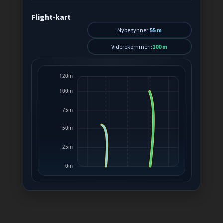
Flight-kart
Nybegynner:
55 m
Viderekommen:
100 m
120m
100m
75m
50m
25m
0m