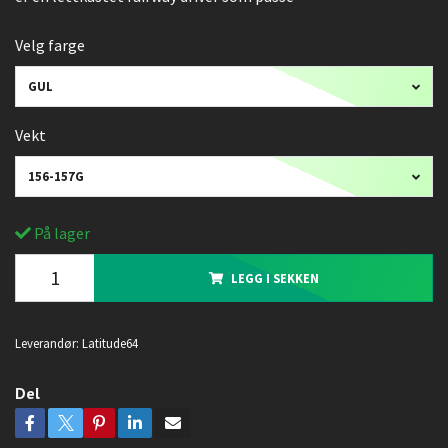
Velg farge
GUL
Vekt
156-157G
På lager
LEGG I SEKKEN
Leverandør:
Latitude64
Del