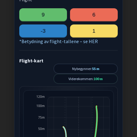
9
6
-3
1
*Betydning av flight-tallene – se HER
Flight-kart
Nybegynner:
55 m
Viderekommen:
100 m
120m
100m
75m
50m