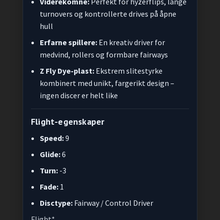
Viderekomne:
Perfekt for hyzerflips, lange
turnovers og kontrollerte drives på åpne
hull
Erfarne spillere:
En kreativ driver for
medvind, rollers og formbare fairways
Z Fly Dye-plast:
Ekstrem slitestyrke
kombinert med unikt, fargerikt design –
ingen discer er helt like
Flight-egenskaper
Speed:
9
Glide:
6
Turn:
-3
Fade:
1
Disctype:
Fairway / Control Driver
Flight*