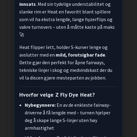
innsats
. Med sin tydelige understabilitet og
slanke rim er Heat en favoritt blant spillere
som vil ha ekstra lengde, lange hyzerflips og
vakre turnovers – uten å måtte kaste på maks
🚀
Heat flipper lett, holder S-kurver lenge og
avslutter med en
mild, forutsigbar fade
.
Dette gjør den perfekt for åpne fairways,
tekniske linjer i skog og medvindskast der du
vil la discen gjøre mesteparten av jobben.
Hvorfor velge Z Fly Dye Heat?
Nybegynnere:
En av de enkleste fairway-
driverne å få lengde med – turnen hjelper
deg å skape lange S-linjer uten høy
armhastighet