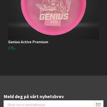
Genius Active Premium
S
S
179,-
3
Meld deg på vårt nyhetsbrev