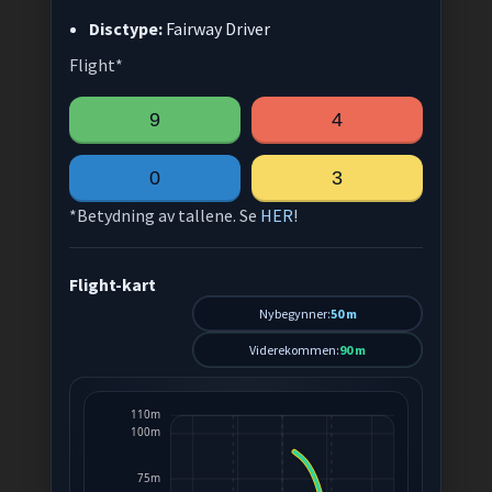
Disctype:
Fairway Driver
Flight*
9
4
0
3
*Betydning av tallene. Se
HER
!
Flight-kart
Nybegynner:
50 m
Viderekommen:
90 m
110m
100m
75m