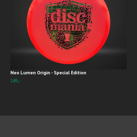
Neo Lumen Origin - Special Edition
C
S
249,-
2