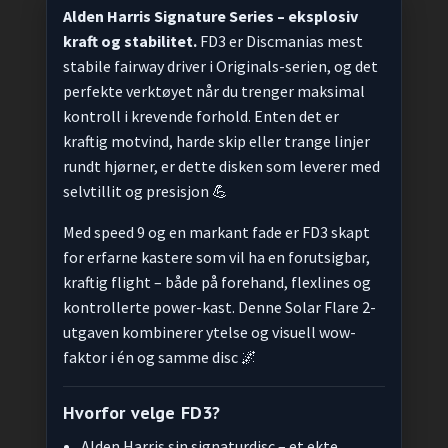
Alden Harris Signature Series – eksplosiv
kraft og stabilitet.
FD3 er Discmanias mest
stabile fairway driver i Originals-serien, og det
perfekte verktøyet når du trenger maksimal
kontroll i krevende forhold. Enten det er
kraftig motvind, harde skip eller trange linjer
rundt hjørner, er dette disken som leverer med
selvtillit og presisjon 💪
Med speed 9 og en markant fade er FD3 skapt
for erfarne kastere som vil ha en forutsigbar,
kraftig flight – både på forehand, flexlines og
kontrollerte power-kast. Denne Solar Flare 2-
utgaven kombinerer ytelse og visuell wow-
faktor i én og samme disc 🌌
Hvorfor velge FD3?
Alden Harris sin signaturdisc – et ekte