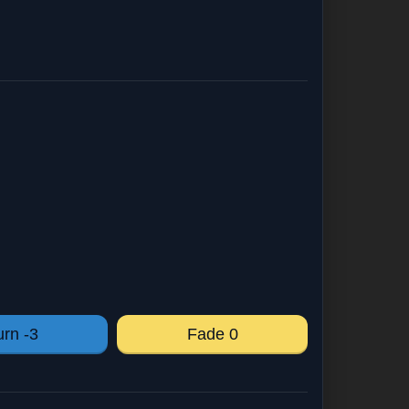
urn -3
Fade 0