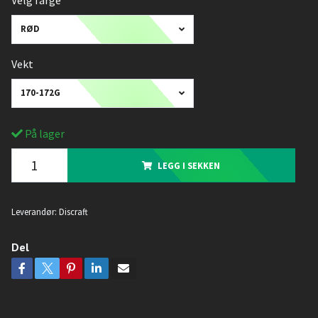
Velg farge
RØD
Vekt
170-172G
På lager
LEGG I SEKKEN
Leverandør:
Discraft
Del