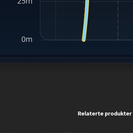
25m
0m