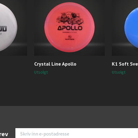
Crystal Line Apollo
K1 Soft Sv
Utsolgt
Utsolgt
rev