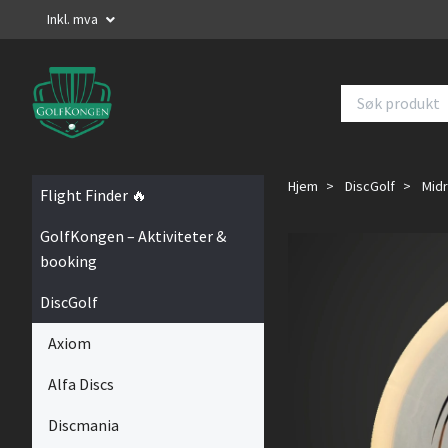
Inkl. mva
Hjem
DiscGolf
Mid
Flight Finder 🔥
GolfKongen – Aktiviteter &
booking
DiscGolf
Axiom
Alfa Discs
Discmania