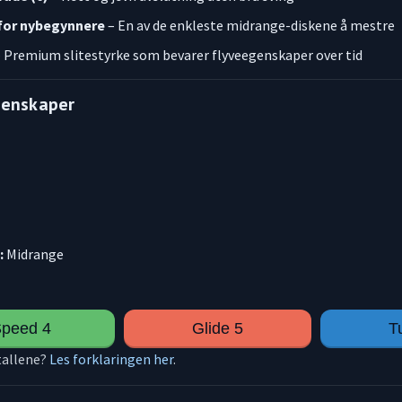
for nybegynnere
– En av de enkleste midrange-diskene å mestre
 Premium slitestyrke som bevarer flyveegenskaper over tid
genskaper
:
Midrange
peed 4
Glide 5
T
tallene?
Les forklaringen her
.