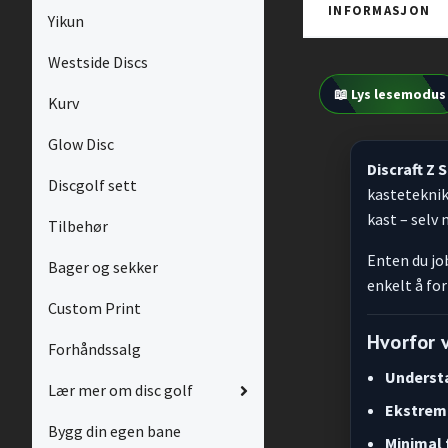
INFORMASJON
Yikun
Westside Discs
📖 Lys lesemodus
Kurv
Glow Disc
Discraft Z 
Discgolf sett
kasteteknikk
kast – selv
Tilbehør
Enten du jo
Bager og sekker
enkelt å fo
Custom Print
Hvorfor v
Forhåndssalg
Understa
Lær mer om disc golf
Ekstrem 
Bygg din egen bane
Minimal 