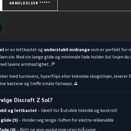
ANMELDELSER *****
Sol
er en lettkastet og
understabil midrange
som er perfekt for n
en sin. Med sin lange glide og minimale fade holder Sol linjen du 
 med lavere armhastighet. 🥏
bber med turnovers, hyzerflips eller tekniske skogslinjer, leverer 
rme kastene og treffe smale fairways. ⛳
elge Discraft Z Sol?
bil og lettkastet
– Ideell for å utvikle teknikk og kontroll
glide (5)
– Holder seg lenge i luften for ekstra rekkevidde
fade (0)
– Rett og jevn avslutning uten brå sving