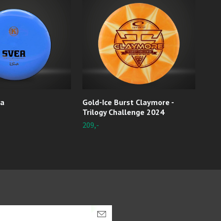
ea
Gold-Ice Burst Claymore -
Zer
Trilogy Challenge 2024
Utso
209,-