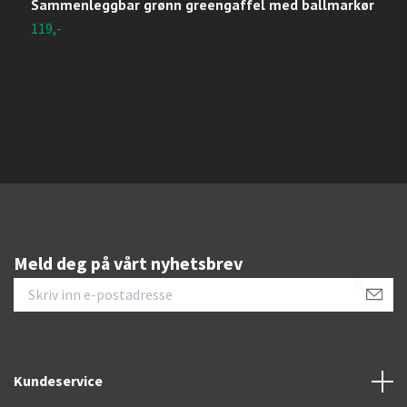
Sammenleggbar grønn greengaffel med ballmarkør
G
119,-
2
Meld deg på vårt nyhetsbrev
Kundeservice